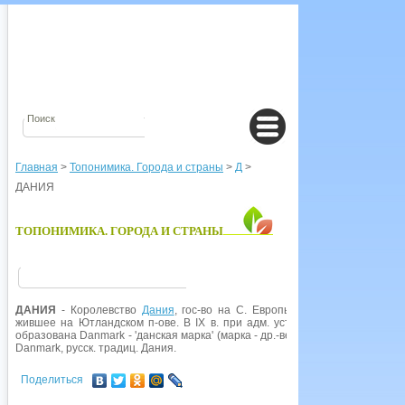
Главная
>
Топонимика. Города и страны
>
Д
>
ДАНИЯ
ТОПОНИМИКА. ГОРОДА И СТРАНЫ
ДАНИЯ
- Королевство
Дания
, гос-во на С. Европы. В источниках V- VI
жившее на Ютландском п-ове. В IX в. при адм. устройстве пограничны
образована Danmark - 'данская марка' (марка - др.-верх.-нем. 'граница, пог
Danmark, русск. традиц. Дания.
Поделиться