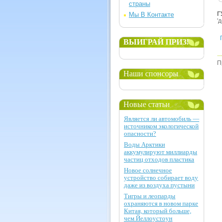
страны
Г
Мы В Контакте
'
ВЫИГРАЙ ПРИЗ!
П
Наши спонсоры
Новые статьи
Является ли автомобиль —
источником экологической
опасности?
Воды Арктики
аккумулируют миллиарды
частиц отходов пластика
Новое солнечное
устройство собирает воду
даже из воздуха пустыни
Тигры и леопарды
охраняются в новом парке
Китая, который больше,
чем Йеллоустоун