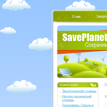
Навигация
Г
Экологический словарь
Научно-технический
Т
словарь
Топонимика. Города и