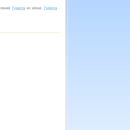
селение
Гудаута
из абхаз.
Гудоута
-