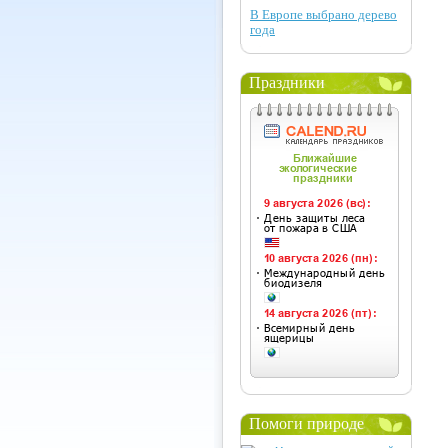
В Европе выбрано дерево
года
Праздники
Помоги природе