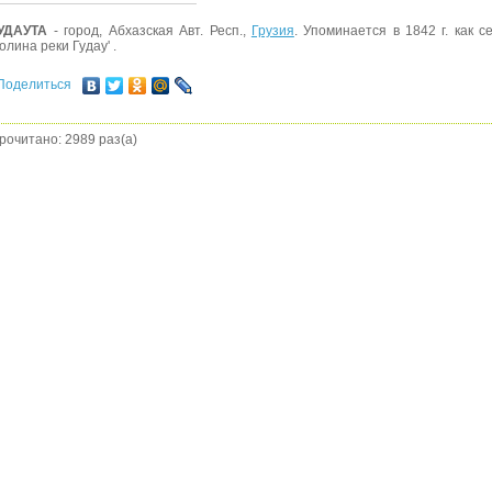
УДАУТА
- город, Абхазская Авт. Респ.,
Грузия
. Упоминается в 1842 г. как 
долина реки Гудау' .
Поделиться
рочитано: 2989 раз(а)