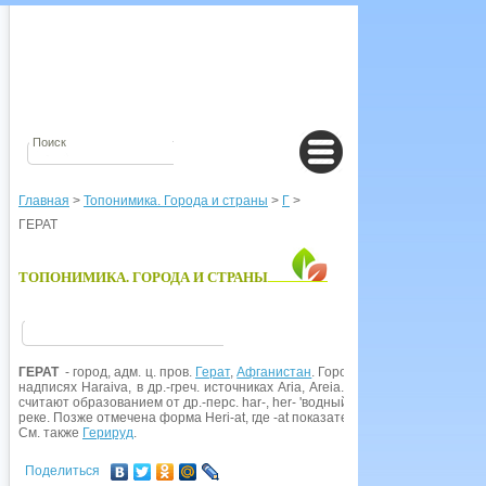
Главная
>
Топонимика. Города и страны
>
Г
>
ГЕРАТ
ТОПОНИМИКА. ГОРОДА И СТРАНЫ
ГЕРАТ
- город, адм. ц. пров.
Герат
,
Афганистан
. Город упоминается в 'Авесте
надписях Haraiva, в др.-греч. источниках Aria, Areia. У араб, путешествен
считают образованием от др.-перс. har-, her- 'водный, водяной', т. е. наз
реке. Позже отмечена форма Heri-at, где -at показатель множ. ч., выражаю
См. также
Герируд
.
Поделиться