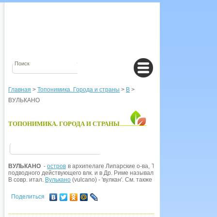
Главная
>
Топонимика. Города и страны
>
В
>
ВУЛЬКАНО
ТОПОНИМИКА. ГОРОДА И СТРАНЫ
ВУЛЬКАНО
-
остров
в архипелаге Липарские о-ва, Тирренское море;
Итал
подводного действующего влк. и в Др. Риме назывался insula Vulcani - 'остр
В совр. итал.
Вулькано
(vulcano) - 'вулкан'. См. также Липарские острова.
Поделиться