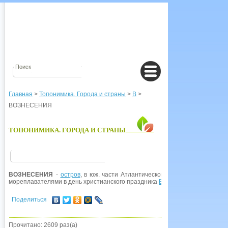
Главная
>
Топонимика. Города и страны
>
В
>
ВОЗНЕСЕНИЯ
ТОПОНИМИКА. ГОРОДА И СТРАНЫ
ВОЗНЕСЕНИЯ
-
остров
, в юж. части Атлантического океана; владение В
мореплавателями в день христианского праздника
Вознесения
Господня; с
Поделиться
Прочитано: 2609 раз(а)