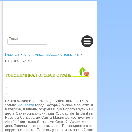
Главная
>
Топонимика. Города и страны
>
Б
>
БУЭНОС-АЙРЕС
ТОПОНИМИКА. ГОРОДА И СТРАНЫ
БУЭНОС-АЙРЕС
- столица Аргентины. В 1536 г. исп. конкистадор Пе
залива
Ла-Плата
город, который включил собственно поселение, ставшее
материка, и гавань, открывавшую морской путь из колонии в метрополию
де-ла Сантиссима-Тринидад (Cuidad de la Santissiraa Trinidad) - 'город
Нуэстра-Сеньора-де-Санта-Мария-де-лос-Буэ-нос-Айрес (Puerto de Nuest
Aires) - 'порт нашей госпожи Святой Марии хороших ветров'. Первое на
день Троицы, а второе взывало к Богородице как покровительнице благо
парусного флота. Поскольку порт и выросший вокруг него город превра