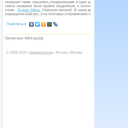
названия также оказались соединенными в одно длиннейшее составное 
такого названия было крайне неудобным, и поэтому к началу XIX в. из 
слова -
Буэнос-Айрес
('хороших ветров'). В наши дни аргентинцы в нео
сокращенно Бай-рес, а на почтовых отправлениях пишут еще короче - BsAs
Поделиться
Прочитано: 4064 раз(а)
© 2008-2026 «
Saveplanet.su
», Россия, г.Москва