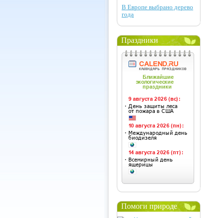
В Европе выбрано дерево
года
Праздники
Помоги природе