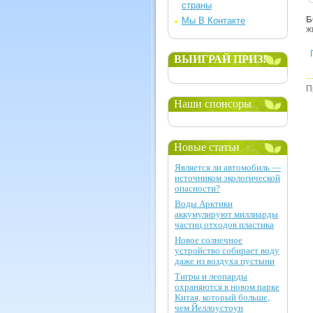
страны
Б
Мы В Контакте
ж
ВЫИГРАЙ ПРИЗ!
П
Наши спонсоры
Новые статьи
Является ли автомобиль —
источником экологической
опасности?
Воды Арктики
аккумулируют миллиарды
частиц отходов пластика
Новое солнечное
устройство собирает воду
даже из воздуха пустыни
Тигры и леопарды
охраняются в новом парке
Китая, который больше,
чем Йеллоустоун