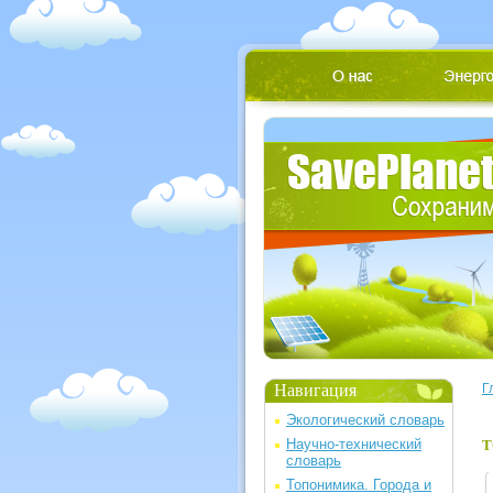
Навигация
Г
Экологический словарь
Научно-технический
Т
словарь
Топонимика. Города и