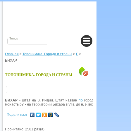
Главная
>
Топонимика. Города и страны
>
Б
>
БИХАР
ТОПОНИМИКА. ГОРОДА И СТРАНЫ
БИХАР
- штат на В. Индии. Штат назван
по
городу
Бихар
, а его назва
монастырь' - на территории Бихара в VI в. до н. э. возник буддизм.
Поделиться
Прочитано: 2581 раз(а)