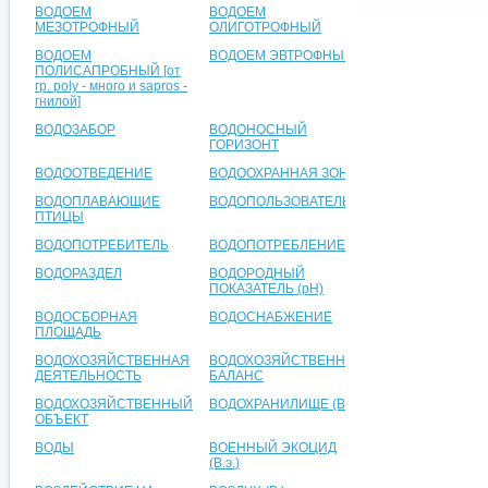
ВОДОЕМ
ВОДОЕМ
МЕЗОТРОФНЫЙ
ОЛИГОТРОФНЫЙ
ВОДОЕМ
ВОДОЕМ ЭВТРОФНЫЙ
ПОЛИСАПРОБНЫЙ [от
гр. poly - много и sapros -
гнилой]
ВОДОЗАБОР
ВОДОНОСНЫЙ
ГОРИЗОНТ
ВОДООТВЕДЕНИЕ
ВОДООХРАННАЯ ЗОНА
ВОДОПЛАВАЮЩИЕ
ВОДОПОЛЬЗОВАТЕЛЬ
ПТИЦЫ
ВОДОПОТРЕБИТЕЛЬ
ВОДОПОТРЕБЛЕНИЕ
ВОДОРАЗДЕЛ
ВОДОРОДНЫЙ
ПОКАЗАТЕЛЬ (pH)
ВОДОСБОРНАЯ
ВОДОСНАБЖЕНИЕ
ПЛОЩАДЬ
ВОДОХОЗЯЙСТВЕННАЯ
ВОДОХОЗЯЙСТВЕННЫЙ
ДЕЯТЕЛЬНОСТЬ
БАЛАНС
ВОДОХОЗЯЙСТВЕННЫЙ
ВОДОХРАНИЛИЩЕ (В.)
ОБЪЕКТ
ВОДЫ
ВОЕННЫЙ ЭКОЦИД
(В.э.)