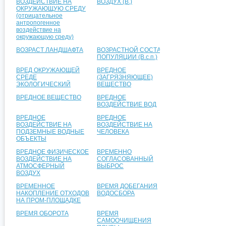
ВОЗДЕЙСТВИЕ НА
ВОЗДУХ (В.)
ОКРУЖАЮЩУЮ СРЕДУ
(отрицательное
антропогенное
воздействие на
окружающую среду)
ВОЗРАСТ ЛАНДШАФТА
ВОЗРАСТНОЙ СОСТАВ
ПОПУЛЯЦИИ (В.с.п.)
ВРЕД ОКРУЖАЮЩЕЙ
ВРЕДНОЕ
СРЕДЕ
(ЗАГРЯЗНЯЮЩЕЕ)
ЭКОЛОГИЧЕСКИЙ
ВЕЩЕСТВО
ВРЕДНОЕ ВЕЩЕСТВО
ВРЕДНОЕ
ВОЗДЕЙСТВИЕ ВОД
ВРЕДНОЕ
ВРЕДНОЕ
ВОЗДЕЙСТВИЕ НА
ВОЗДЕЙСТВИЕ НА
ПОДЗЕМНЫЕ ВОДНЫЕ
ЧЕЛОВЕКА
ОБЪЕКТЫ
ВРЕДНОЕ ФИЗИЧЕСКОЕ
ВРЕМЕННО
ВОЗДЕЙСТВИЕ НА
СОГЛАСОВАННЫЙ
АТМОСФЕРНЫЙ
ВЫБРОС
ВОЗДУХ
ВРЕМЕННОЕ
ВРЕМЯ ДОБЕГАНИЯ
НАКОПЛЕНИЕ ОТХОДОВ
ВОДОСБОРА
НА ПРОМ-ПЛОЩАДКЕ
ВРЕМЯ ОБОРОТА
ВРЕМЯ
САМООЧИЩЕНИЯ