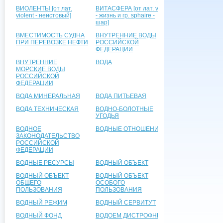
ВИОЛЕНТЫ [от лат.
ВИТАСФЕРА [от лат. vita
violent - неистовый]
- жизнь и гр. sphaire -
шар]
ВМЕСТИМОСТЬ СУДНА
ВНУТРЕННИЕ ВОДЫ
ПРИ ПЕРЕВОЗКЕ НЕФТИ
РОССИЙСКОЙ
ФЕДЕРАЦИИ
ВНУТРЕННИЕ
ВОДА
МОРСКИЕ ВОДЫ
РОССИЙСКОЙ
ФЕДЕРАЦИИ
ВОДА МИНЕРАЛЬНАЯ
ВОДА ПИТЬЕВАЯ
ВОДА ТЕХНИЧЕСКАЯ
ВОДНО-БОЛОТНЫЕ
УГОДЬЯ
ВОДНОЕ
ВОДНЫЕ ОТНОШЕНИЯ
ЗАКОНОДАТЕЛЬСТВО
РОССИЙСКОЙ
ФЕДЕРАЦИИ
ВОДНЫЕ РЕСУРСЫ
ВОДНЫЙ ОБЪЕКТ
ВОДНЫЙ ОБЪЕКТ
ВОДНЫЙ ОБЪЕКТ
ОБЩЕГО
ОСОБОГО
ПОЛЬЗОВАНИЯ
ПОЛЬЗОВАНИЯ
ВОДНЫЙ РЕЖИМ
ВОДНЫЙ СЕРВИТУТ
ВОДНЫЙ ФОНД
ВОДОЕМ ДИСТРОФНЫЙ