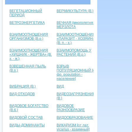
ВЕГЕТАЦИОННЫЙ
ВЕРМИКУЛЬТУРА (В.)
ПЕРИОД
ВЕТРОЭНЕРГЕТИКА
ВЕЧНАЯ (многолетняя)
МЕРЗЛОТА
ВЗАИМООТНОШЕНИЯ
ВЗАИМООТНОШЕНИЯ
ОРГАНИЗМОВ (В.о.)
«ПАРАЗИТ - ХОЗЯИН»
(В. п. - х.)
ВЗАИМООТНОШЕНИЯ
ВЗАИМОПОМОЩЬ У
«ХИЩНИК - ЖЕРТВА» (В.
РАСТЕНИЙ (В.р.)
х. - ж.)
ВЗВЕШЕННАЯ ПЫЛЬ
ВЗРЫВ
(В.п.)
ПОПУЛЯЦИОННЫЙ [от
фр. population -
население]
ВИБРАЦИЯ (В.)
ВИД
ВИД ОТХОДОВ
ВИДЕОЗАГРЯЗНЕНИЕ
(В.)
ВИДОВОЕ БОГАТСТВО
ВИДОВОЕ
(В.б.)
РАЗНООБРАЗИЕ
ВИДОВОЙ СОСТАВ
ВИДООБРАЗОВАНИЕ
ВИДЫ-ДОМИНАНТЫ
ВИКАРИЗМ [от лат.
viсarius - взаимный]