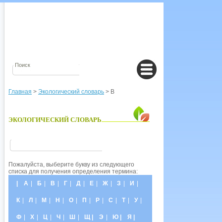
Главная
>
Экологический словарь
> В
ЭКОЛОГИЧЕСКИЙ СЛОВАРЬ
Пожалуйста, выберите букву из следующего
списка для получения определения термина:
|
А
|
Б
|
В
|
Г
|
Д
|
Е
|
Ж
|
З
|
И
|
К
|
Л
|
М
|
Н
|
О
|
П
|
Р
|
С
|
Т
|
У
|
Ф
|
Х
|
Ц
|
Ч
|
Ш
|
Щ |
Э
|
Ю |
Я |