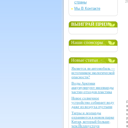
2
страны
Мы В Контакте
ВЫИГРАЙ ПРИЗ!
Наши спонсоры
Новые статьи
Является ли автомобиль —
источником экологической
опасности?
Воды Арктики
аккумулируют миллиарды
частиц отходов пластика
Новое солнечное
устройство собирает воду
даже из воздуха пустыни
Тигры и леопарды
охраняются в новом парке
Китая, который больше,
чем Йеллоустоун