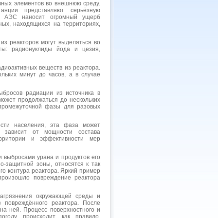
вных элементов во внешнюю среду.
танции представляют серьёзную
на АЭС наносит огромный ущерб
ных, находящихся на территориях,
из реакторов могут выделяться во
ты: радионуклиды йода и цезия,
адиоактивных веществ из реактора.
льких минут до часов, а в случае
бросов радиации из источника в
может продолжаться до нескольких
 промежуточной фазы для разовых
ости населения, эта фаза может
о зависит от мощности состава
ерритории и эффективности мер
выбросами урана и продуктов его
о-защитной зоны, относятся к так
го контура реактора. Яркий пример
 произошло повреждение реактора
загрязнения окружающей среды и
 повреждённого реактора. После
на ней. Процесс поверхностного и
огоду происходит, как правило,