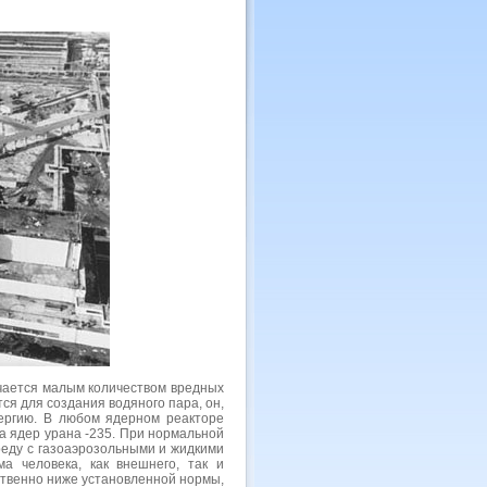
чается малым количеством вредных
ся для создания водяного пара, он,
нергию. В любом ядерном реакторе
а ядер урана -235. При нормальной
еду с газоаэрозольными и жидкими
а человека, как внешнего, так и
ственно ниже установленной нормы,