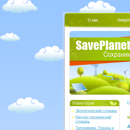
Навигация
Г
Экологический словарь
Научно-технический
М
словарь
А
Топонимика. Города и