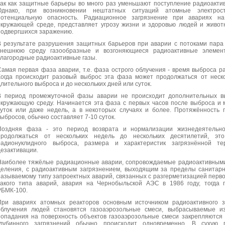
так как защитные барьеры во много раз уменьшают поступление радиоакти
Однако, при возникновении нештатных ситуаций атомные электрос
потенциальную опасность. Радиационное загрязнение при авариях 
окружающей среде, представляет угрозу жизни и здоровью людей и живот
подвергшихся заражению.
В результате разрушения защитных барьеров при аварии с потоками пара 
внешнюю среду газообразные и возгоняющиеся радиоактивные элемен
благородные радиоактивные газы.
Самая первая фаза аварии, т.е. фаза острого облучения - время выброса р
Когда происходит разовый выброс эта фаза может продолжаться от неско
длительного выброса и до нескольких дней или суток.
В период промежуточной фазы аварии не происходит дополнительных вы
окружающую среду. Начинается эта фаза с первых часов после выброса и 
суток или даже недель, а в некоторых случаях и более. Протяжённость
выбросов, обычно составляет 7-10 суток.
Поздняя фаза - это период возврата и нормализации жизнедеятельн
продолжаться от нескольких недель до нескольких десятилетий, эт
радионуклидного выброса, размера и характеристик загрязнённой т
дезактивации.
Наиболее тяжёлые радиационные аварии, сопровождаемые радиоактивными 
деления, с радиоактивным загрязнением, выходящим за пределы санитарн
называемому типу запроектных аварий, связанных с разгерметизацией перво
такого типа аварий, авария на Чернобыльской АЭС в 1986 году, тогда
РБМК-100.
При авариях атомных реакторов основным источником радиоактивного 
облучения людей становятся газоаэрозольные смеси, выбрасываемые из
попадания на поверхность объектов газоаэрозольные смеси закрепляются 
глубинного загрязнений обычно происходит одновременно. В сухую п