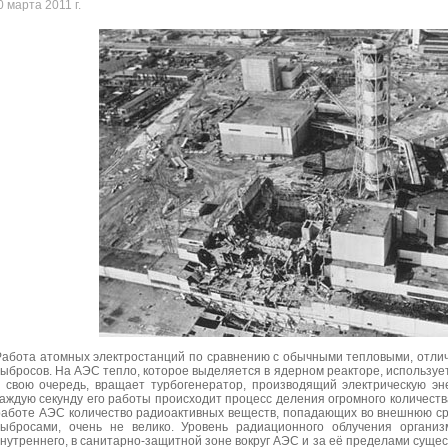
0 марта 2011 г.
Работа атомных электростанций по сравнению с обычными тепловыми, отли
выбросов. На АЭС тепло, которое выделяется в ядерном реакторе, использует
в свою очередь, вращает турбогенератор, производящий электрическую э
каждую секунду его работы происходит процесс деления огромного количеств
работе АЭС количество радиоактивных веществ, попадающих во внешнюю ср
выбросами, очень не велико. Уровень радиационного облучения организм
внутреннего, в санитарно-защитной зоне вокруг АЭС и за её пределами суще