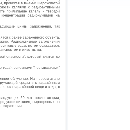
ы, проникая в выемки шероховатой
рхности каплями с радиоактивными
ить прилипание капель к твёрдой
 концентрации радионуклидов на
ледующие циклы загрязнения, так
ятся с ранее заражённого объекта,
орию. Радиоактивные загрязнения
 грунтовые воды, потом осаждаться,
ранспортом и животными.
ой опасности", который длится до
о года), основными "поставщиками"
ннее облучение. На первом этапе
окружающей среды и с заражённым
еловека заражённой пищи и воды, в
следующих 50 лет после аварии,
продуктов питания, выращенных на
го заражения.