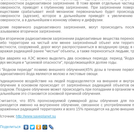
поверхностное радиоактивное загрязнение. В тоже время отдельные частиц
поверхности, приводят к глубинному загрязнению. При загрязнении пове
веществами срабатывает иной механизм: первоначально будет происход
поверхности (адгезия), которое в дальнейшем приведёт к увеличению
поверхности, а в дальнейшем к ионному обмену и диффузии.
Кроме первичного радиоактивного загрязнения, могут происходить пос
называемое вторичное загрязнение.
При вторичном радиоактивном загрязнении радиоактивные вещества перенос
либо территории на чистый или менее загрязнённый объект или террит
местности, сооружений, дорог могут распространиться в воздушную среду, в
заражая радиацией ранее "чистые" объекты, а также переноситься людьми, т
При авариях на АЭС можно выделить два основных периода: период "йодов
двух месяцев и "цезиевой опасности", продолжающейся долгие годы.
В "йодном периоде" помимо внешнего облучения(45% дозы в течение первог
радиоактивного йода являются молоко и листовые овощи.
Радиационное воздействие на людей подразделяется на внешнее и внутре
облучение в основном происходит от загрязнённых радиацией объектов 
воздухом. Позднее облучение может происходить при попадании в организм ч
дальнейшем это становится основной причиной облучения.
Считается, что 85% прогнозируемой суммарной дозы облучения для по
приходится именно на внутреннее облучение, связанное с употреблением 
заражённых радиацией территориях и всего 15% приходится на долю внешне
Источник:
http://www.saveplanet.su
Поделиться