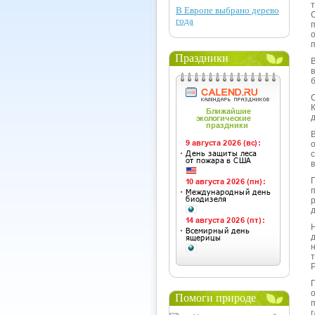
В Европе выбрано дерево
года
Праздники
Помоги природе