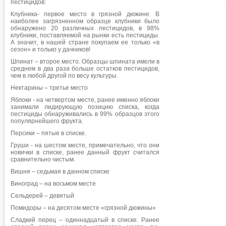
пестицидов:
Клубника- первое место в грязной дюжине. В
наиболее загрязненном образце клубники было
обнаружено 20 различных пестицидов, в 98%
клубники, поставляемой на рынки есть пестициды.
А значит, в нашей стране покупаем ее только «в
сезон» и только у дачников!
Шпинат – второе место. Образцы шпината имели в
среднем в два раза больше остатков пестицидов,
чем в любой другой по весу культуры.
Нектарины – третье место
Яблоки - на четвертом месте, ранее именно яблоки
занимали лидирующую позицию списка, когда
пестициды обнаруживались в 99% образцов этого
популярнейшего фрукта.
Персики – пятые в списке.
Груши - на шестом месте, примечательно, что они
новички в списке, ранее данный фрукт считался
сравнительно чистым.
Вишня – седьмая в данном списке
Виноград – на восьмом месте
Сельдерей – девятый
Помидоры – на десятом месте «грязной дюжины»
Сладкий перец – одиннадцатый в списке. Ранее