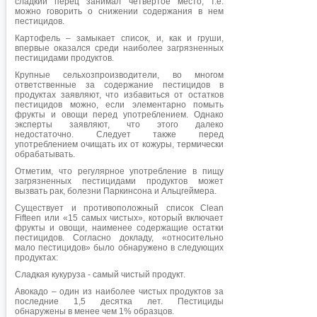
сладкий перец занимал четвертое место, т.е.
можно говорить о снижении содержания в нем
пестицидов.
Картофель – замыкает список, и, как и груши,
впервые оказался среди наиболее загрязненных
пестицидами продуктов.
Крупные сельхозпроизводители, во многом
ответственные за содержание пестицидов в
продуктах заявляют, что избавиться от остатков
пестицидов можно, если элементарно помыть
фрукты и овощи перед употреблением. Однако
эксперты заявляют, что этого далеко
недостаточно. Следует также перед
употреблением очищать их от кожуры, термически
обрабатывать.
Отметим, что регулярное употребление в пищу
загрязненных пестицидами продуктов может
вызвать рак, болезни Паркинсона и Альцгеймера.
Существует и противоположный список Clean
Fifteen или «15 самых чистых», который включает
фрукты и овощи, наименее содержащие остатки
пестицидов. Согласно докладу, «относительно
мало пестицидов» было обнаружено в следующих
продуктах:
Сладкая кукуруза - самый чистый продукт.
Авокадо – один из наиболее чистых продуктов за
последние 1,5 десятка лет. Пестициды
обнаружены в менее чем 1% образцов.