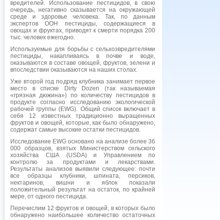
вредителей. Использование пестицидов, в свою
очередь, негативно сказывается на окружающей
среде и здоровье человека. Так, по данным
экспертов ООН пестициды, содержащиеся в
овощах и фруктах, приводят к смерти порядка 200
тыс. человек ежегодно.
Используемые для борьбы с сельхозвредителями
пестициды, накапливаясь в почве и воде,
оказываются в составе овощей, фруктов, зелени и
впоследствии оказываются на наших столах.
Уже второй год подряд клубника занимает первое
место в списке Dirty Dozen (так называемая
«грязная дюжина») по количеству пестицидов в
продукте согласно исследованию экологической
рабочей группы (EWG). Общий список включает в
себя 12 известных традиционно выращенных
фруктов и овощей, которые, как было обнаружено,
содержат самые высокие остатки пестицидов.
Исследование EWG основано на анализе более 36
000 образцов, взятых Министерством сельского
хозяйства США (USDA) и Управлением по
контролю за продуктами и лекарствами.
Результаты анализов выявили следующее: почти
все образцы клубники, шпината, персиков,
нектаринов, вишни и яблок показали
положительный результат на остаток, по крайней
мере, от одного пестицида.
Перечислим 12 фруктов и овощей, в которых было
обнаружено наибольшее количество остаточных