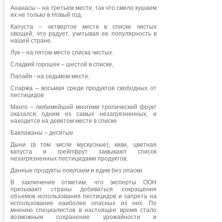
Ананасы – на третьем месте, так что смело кушаем
их не только в Новый год.
Капуста – четвертое месте в списке чистых
овощей, что радует, учитывая ее популярность в
нашей стране.
Лук – на пятом месте списка чистых.
Сладкий горошек – шестой в списке,
Папайя - на седьмом месте,
Спаржа – восьмая среди продуктов свободных от
пестицидов
Манго – любимейший многими тропический фрукт
оказался одним из самых незагрязненных, и
находится на девятом месте в списке
Баклажаны – десятые
Дыни (в том числе мускусные), киви, цветная
капуста и грейпфрут замыкают список
незагрязненных пестицидами продуктов.
Данные продукты покупаем и едим без опаски.
В заключение отметим, что эксперты ООН
призывают страны добиваться сокращения
объемов использования пестицидов и запрета на
использование наиболее опасных из них. По
мнению специалистов в настоящее время стало
возможным сохранение урожайности и