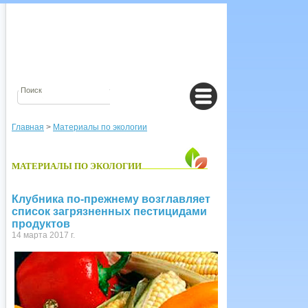
Главная
>
Материалы по экологии
МАТЕРИАЛЫ ПО ЭКОЛОГИИ
Клубника по-прежнему возглавляет
список загрязненных пестицидами
продуктов
14 марта 2017 г.