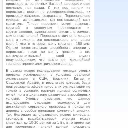
производстве солнечных батарей заговорили еще
несколько лет назад. С тех пор панели из
перовскита постоянно усовершенствовались, их
производительность возрастала. Первоначально
минерал использовался как поглощающий свет
краситель. Теперь перовскит может заменить
кремний в солнечном производстве и,
соответственно, существенно снизить стоимость
солнечных панелей. Перовскит отлично поглощает
свет, а толщина его поглощающего слоя равна
всего 1 мкм, в то время как у кремния - 180 мкм.
Однако поглотительная способность энергии у
перовскита такая же как у кремния, а его
светочувствительный слой служит
полупроводником, что важно для дальнейшей
транспортировки электрического заряда.
В рамках нового исследования команда ученых
провела исследования в условиях реальной
эксплуатации в США, Бразилии, Китае и
Саудовской Аравии, в результате которых была
подтверждена эффективность их эксплуатации не
только в условиях наличия прямых солнечных
лучей, но и в диапазоне различных атмосферных
условий. Ученые отмечают, что данное
исследование открывает возможности для
достижения серьезного прогресса в поиске не
дорогих способов генерации солнечной энергии.
Так, благодаря использованию нового минерала,
стоимость вырабатываемой энергии может
снизиться до 10-20 центов за 1 Вт, в то время как
для кремниевых панелей данный показатель