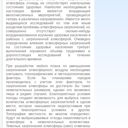
атмосфера отнюдь не способствует наилучшему
состоянию здоровья. Наиболее необходимым в
настоящее время является координация
многочисленных мероприятий, проводящихся
теперь в различных направлениях. Имеется много
выдающихся исследований по тем или иным
разделам проблемы атмосферных загрязнений, но
совершенно отсутствует сколько-нибудь
координированное изучение здоровья населения в
районах с загрязненной атмосферой. Очевидно
определение влияния атмосферных загрязнений
на состояние здоровья населения требует
выполнения огромного объема трудоемких и
дорогостоящих исследований в течение
длительного времени.
При разработке любого плана по уменьшению
загрязнения атмосферного воздуха необходимо
учитывать топографические и метеорологические
факторы. Если бы планировка городов
производилась с учетом этих факторов, то
загрязнение атмосферы не достигало бы таких
нежелательных размеров; однако это возможно
лишь в редких случаях. Благоприятные условия
погоды создают возможность для выброса такого
количества атмосферных загрязнителей в одном
месте, которое оказывается недопустимым при
менее благоприятных условиях в другом.
Топография местности во многом определяет,
будут ли выбрасываемые отходы накапливаться в
атмосфере в нежелательных количествах.
Тяжелые загрязнения атмосферы (смог) отмечены