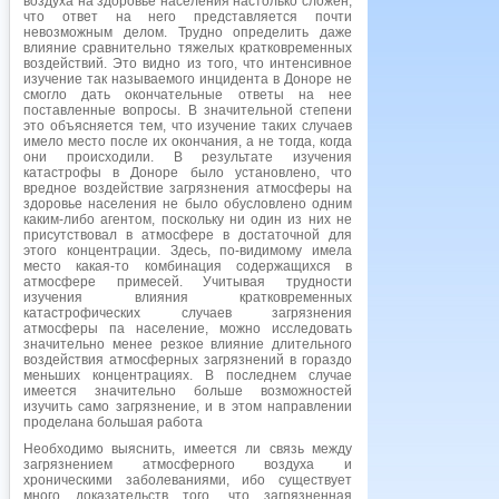
воздуха на здоровье населения настолько сложен,
что ответ на него представляется почти
невозможным делом. Трудно определить даже
влияние сравнительно тяжелых кратковременных
воздействий. Это видно из того, что интенсивное
изучение так называемого инцидента в Доноре не
смогло дать окончательные ответы на нее
поставленные вопросы. В значительной степени
это объясняется тем, что изучение таких случаев
имело место после их окончания, а не тогда, когда
они происходили. В результате изучения
катастрофы в Доноре было установлено, что
вредное воздействие загрязнения атмосферы на
здоровье населения не было обусловлено одним
каким-либо агентом, поскольку ни один из них не
присутствовал в атмосфере в достаточной для
этого концентрации. Здесь, по-видимому имела
место какая-то комбинация содержащихся в
атмосфере примесей. Учитывая трудности
изучения влияния кратковременных
катастрофических случаев загрязнения
атмосферы па население, можно исследовать
значительно менее резкое влияние длительного
воздействия атмосферных загрязнений в гораздо
меньших концентрациях. В последнем случае
имеется значительно больше возможностей
изучить само загрязнение, и в этом направлении
проделана большая работа
Необходимо выяснить, имеется ли связь между
загрязнением атмосферного воздуха и
хроническими заболеваниями, ибо существует
много доказательств того, что загрязненная