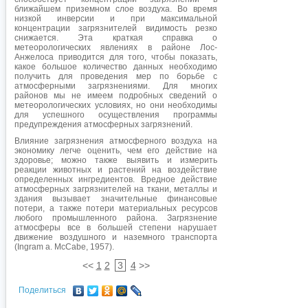
ближайшем приземном слое воздуха. Во время
низкой инверсии и при максимальной
концентрации загрязнителей видимость резко
снижается. Эта краткая справка о
метеорологических явлениях в районе Лос-
Анжелоса приводится для того, чтобы показать,
какое большое количество данных необходимо
получить для проведения мер по борьбе с
атмосферными загрязнениями. Для многих
районов мы не имеем подробных сведений о
метеорологических условиях, но они необходимы
для успешного осуществления программы
предупреждения атмосферных загрязнений.
Влияние загрязнения атмосферного воздуха на
экономику легче оценить, чем его действие на
здоровье; можно также выявить и измерить
реакции животных и растений на воздействие
определенных ингредиентов. Вредное действие
атмосферных загрязнителей на ткани, металлы и
здания вызывает значительные финансовые
потери, а также потери материальных ресурсов
любого промышленного района. Загрязнение
атмосферы все в большей степени нарушает
движение воздушного и наземного транспорта
(Ingram a. McCabe, 1957).
<<
1
2
3
4
>>
Поделиться