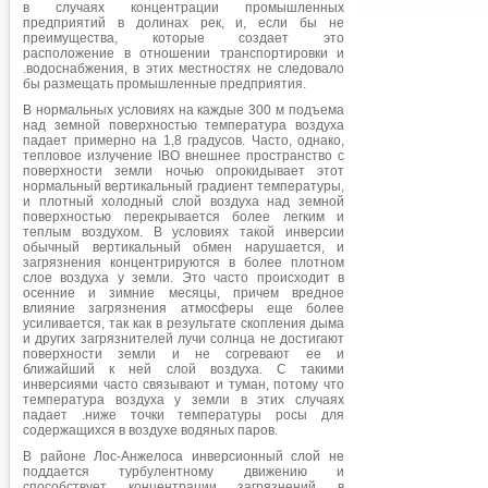
в случаях концентрации промышленных
предприятий в долинах рек, и, если бы не
преимущества, которые создает это
расположение в отношении транспортировки и
.водоснабжения, в этих местностях не следовало
бы размещать промышленные предприятия.
В нормальных условиях на каждые 300 м подъема
над земной поверхностью температура воздуха
падает примерно на 1,8 градусов. Часто, однако,
тепловое излучение IBO внешнее пространство с
поверхности земли ночью опрокидывает этот
нормальный вертикальный градиент температуры,
и плотный холодный слой воздуха над земной
поверхностью перекрывается более легким и
теплым воздухом. В условиях такой инверсии
обычный вертикальный обмен нарушается, и
загрязнения концентрируются в более плотном
слое воздуха у земли. Это часто происходит в
осенние и зимние месяцы, причем вредное
влияние загрязнения атмосферы еще более
усиливается, так как в результате скопления дыма
и других загрязнителей лучи солнца не достигают
поверхности земли и не согревают ее и
ближайший к ней слой воздуха. С такими
инверсиями часто связывают и туман, потому что
температура воздуха у земли в этих случаях
падает .ниже точки температуры росы для
содержащихся в воздухе водяных паров.
В районе Лос-Анжелоса инверсионный слой не
поддается турбулентному движению и
способствует концентрации загрязнений в