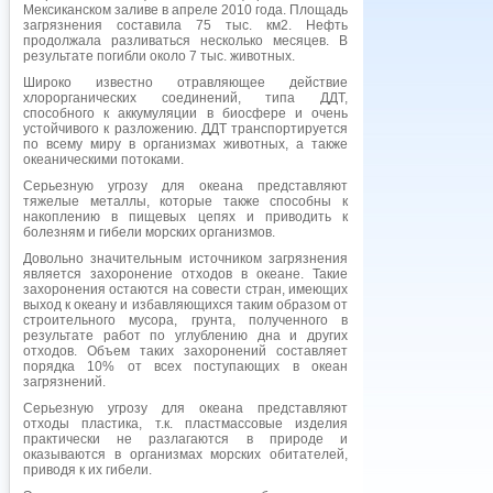
Мексиканском заливе в апреле 2010 года. Площадь
загрязнения составила 75 тыс. км2. Нефть
продолжала разливаться несколько месяцев. В
результате погибли около 7 тыс. животных.
Широко известно отравляющее действие
хлорорганических соединений, типа ДДТ,
способного к аккумуляции в биосфере и очень
устойчивого к разложению. ДДТ транспортируется
по всему миру в организмах животных, а также
океаническими потоками.
Серьезную угрозу для океана представляют
тяжелые металлы, которые также способны к
накоплению в пищевых цепях и приводить к
болезням и гибели морских организмов.
Довольно значительным источником загрязнения
является захоронение отходов в океане. Такие
захоронения остаются на совести стран, имеющих
выход к океану и избавляющихся таким образом от
строительного мусора, грунта, полученного в
результате работ по углублению дна и других
отходов. Объем таких захоронений составляет
порядка 10% от всех поступающих в океан
загрязнений.
Серьезную угрозу для океана представляют
отходы пластика, т.к. пластмассовые изделия
практически не разлагаются в природе и
оказываются в организмах морских обитателей,
приводя к их гибели.