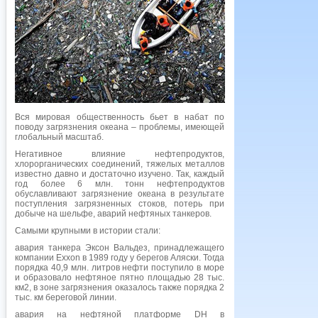
Вся мировая общественность бьет в набат по
поводу загрязнения океана – проблемы, имеющей
глобальный масштаб.
Негативное влияние нефтепродуктов,
хлорорганических соединений, тяжелых металлов
известно давно и достаточно изучено. Так, каждый
год более 6 млн. тонн нефтепродуктов
обуславливают загрязнение океана в результате
поступления загрязненных стоков, потерь при
добыче на шельфе, аварий нефтяных танкеров.
Самыми крупными в истории стали:
авария танкера Эксон Вальдез, принадлежащего
компании Exxon в 1989 году у берегов Аляски. Тогда
порядка 40,9 млн. литров нефти поступило в море
и образовало нефтяное пятно площадью 28 тыс.
км2, в зоне загрязнения оказалось также порядка 2
тыс. км береговой линии.
авария на нефтяной платформе DH в