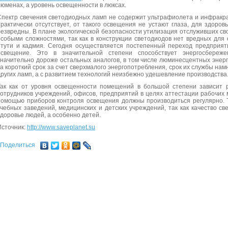
люменах, а уровень освещенности в люксах.
Спектр свечения светодиодных ламп не содержит ультрафиолета и инфракр
практически отсутствует, от такого освещения не устают глаза, для здоро
безвредны. В плане экологической безопасности утилизация отслуживших св
особыми сложностями, так как в конструкции светодиодов нет вредных для
ртути и кадмия. Сегодня осуществляется постепенный переход предприят
освещение. Это в значительной степени способствует энергосбереж
значительно дороже остальных аналогов, в том числе люминесцентных энер
за короткий срок за счет сверхмалого энергопотребления, срок их службы н
других ламп, а с развитием технологий неизбежно удешевление производства
Так как от уровня освещенности помещений в большой степени зависит р
сотрудников учреждений, офисов, предприятий в целях аттестации рабочих 
помощью приборов контроля освещения должны производиться регулярно. 
учебных заведений, медицинских и детских учреждений, так как качество с
здоровье людей, а особенно детей.
Источник:
http://www.saveplanet.su
Поделиться