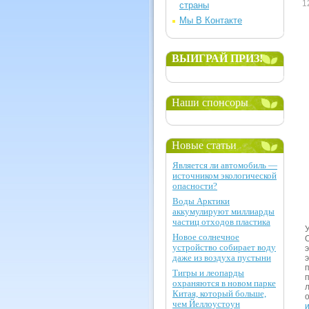
1
страны
Мы В Контакте
ВЫИГРАЙ ПРИЗ!
Наши спонсоры
Новые статьи
Является ли автомобиль —
источником экологической
опасности?
Воды Арктики
аккумулируют миллиарды
частиц отходов пластика
Новое солнечное
устройство собирает воду
даже из воздуха пустыни
Тигры и леопарды
охраняются в новом парке
Китая, который больше,
чем Йеллоустоун