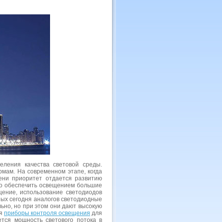
ления качества световой среды.
мам. На современном этапе, когда
ени приоритет отдается развитию
мо обеспечить освещением большие
щение, использование светодиодов
тных сегодня аналогов светодиодные
ьно, но при этом они дают высокую
ся
приборы контроля освещения
для
тся мощность светового потока в