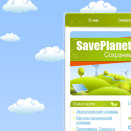
Навигация
Г
Экологический словарь
Научно-технический
М
словарь
С
Топонимика. Города и