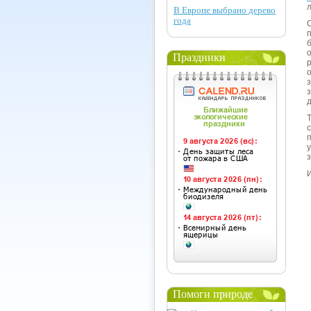
В Европе выбрано дерево
года
Праздники
Помоги природе