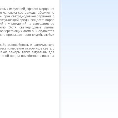
асных излучений, эффект мерцания
вья человека светодиоды абсолютно
ой срок светодиодов несопряжена с
 окружающей среды веществ: паров
ий и учреждений на светодиодное
ению. Хотя светодиодные лампы
госберегающих ламп они окупаются
амного превышает срок службы любых
.
аботоспособность и самочувствие
мест измерение источников света с
Такие замеры также актуальны для
ветовой среды неизбежно влияет на