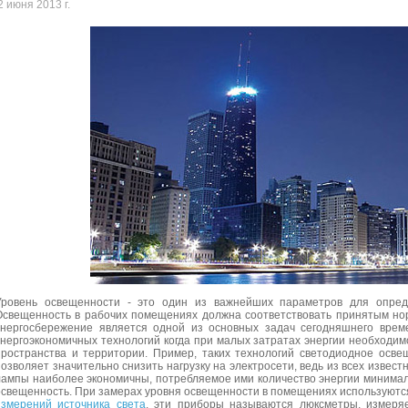
2 июня 2013 г.
Уровень освещенности - это один из важнейших параметров для опреде
Освещенность в рабочих помещениях должна соответствовать принятым нор
энергосбережение является одной из основных задач сегодняшнего врем
энергоэкономичных технологий когда при малых затратах энергии необходи
пространства и территории. Пример, таких технологий светодиодное осве
позволяет значительно снизить нагрузку на электросети, ведь из всех извес
лампы наиболее экономичны, потребляемое ими количество энергии минимал
освещенность. При замерах уровня освещенности в помещениях используют
измерений источника света
, эти приборы называются люксметры, измеряе