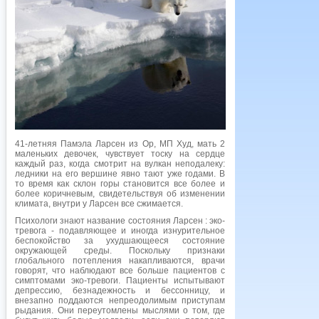
41-летняя Памэла Ларсен из Ор, МП Худ, мать 2
маленьких девочек, чувствует тоску на сердце
каждый раз, когда смотрит на вулкан неподалеку:
ледники на его вершине явно тают уже годами. В
то время как склон горы становится все более и
более коричневым, свидетельствуя об изменении
климата, внутри у Ларсен все сжимается.
Психологи знают название состояния Ларсен : эко-
тревога - подавляющее и иногда изнурительное
беспокойство за ухудшающееся состояние
окружающей среды. Поскольку признаки
глобального потепления накапливаются, врачи
говорят, что наблюдают все больше пациентов с
симптомами эко-тревоги. Пациенты испытывают
депрессию, безнадежность и бессонницу, и
внезапно поддаются непреодолимым приступам
рыдания. Они переутомлены мыслями о том, где