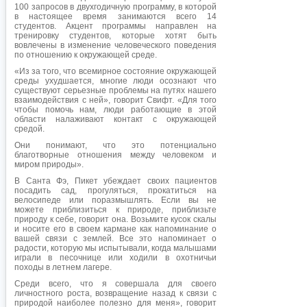
100 запросов в двухгодичную программу, в которой
в настоящее время занимаются всего 14
студентов. Акцент программы направлен на
тренировку студентов, которые хотят быть
вовлечены в изменение человеческого поведения
по отношению к окружающей среде.
«Из за того, что всемирное состояние окружающей
среды ухудшается, многие люди осознают что
существуют серьезные проблемы на путях нашего
взаимодействия с ней», говорит Свифт. «Для того
чтобы помочь нам, люди работающие в этой
области налаживают контакт с окружающей
средой.
Они понимают, что это потенциально
благотворные отношения между человеком и
миром природы».
В Санта Фэ, Пикет убеждает своих пациентов
посадить сад, прогуляться, прокатиться на
велосипеде или поразмышлять. Если вы не
можете приблизиться к природе, приблизьте
природу к себе, говорит она. Возьмите кусок скалы
и носите его в своем кармане как напоминание о
вашей связи с землей. Все это напоминает о
радости, которую мы испытывали, когда малышами
играли в песочнице или ходили в охотничьи
походы в летнем лагере.
Среди всего, что я совершала для своего
личностного роста, возвращение назад к связи с
природой наиболее полезно для меня», говорит