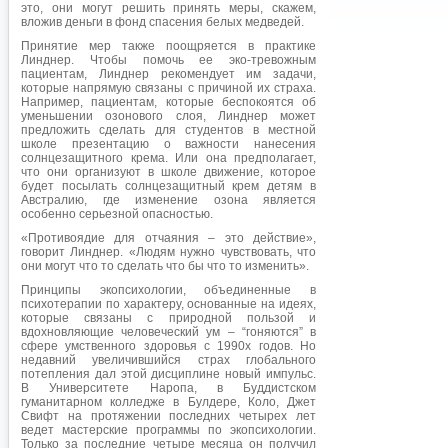
это, они могут решить принять меры, скажем,
вложив деньги в фонд спасения белых медведей.
Принятие мер также поощряется в практике
Линднер. Чтобы помочь ее эко-тревожным
пациентам, Линднер рекомендует им задачи,
которые напрямую связаны с причиной их страха.
Например, пациентам, которые беспокоятся об
уменьшении озонового слоя, Линднер может
предложить сделать для студентов в местной
школе презентацию о важности нанесения
солнцезащитного крема. Или она предполагает,
что они организуют в школе движение, которое
будет посылать солнцезащитный крем детям в
Австралию, где изменение озона является
особенно серьезной опасностью.
«Противоядие для отчаяния – это действие»,
говорит Линднер. «Людям нужно чувствовать, что
они могут что то сделать что бы что то изменить».
Принципы экопсихологии, объединенные в
психотерапии по характеру, основанные на идеях,
которые связаны с природной пользой и
вдохновляющие человеческий ум – “гоняются” в
сфере умственного здоровья с 1990х годов. Но
недавний увеличившийся страх глобального
потепления дал этой дисциплине новый импульс.
В Университете Наропа, в Буддистском
гуманитарном колледже в Булдере, Коло, Джет
Свифт на протяжении последних четырех лет
ведет мастерские программы по экопсихологии.
Только за последние четыре месяца он получил