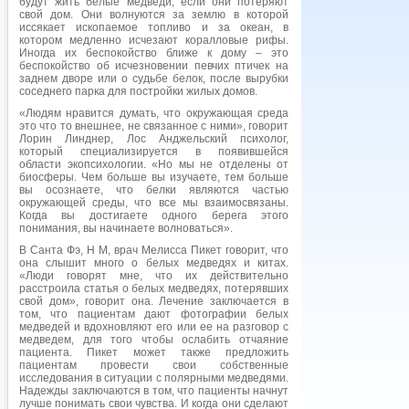
будут жить белые медведи, если они потеряют
свой дом. Они волнуются за землю в которой
иссякает ископаемое топливо и за океан, в
котором медленно исчезают коралловые рифы.
Иногда их беспокойство ближе к дому – это
беспокойство об исчезновении певчих птичек на
заднем дворе или о судьбе белок, после вырубки
соседнего парка для постройки жилых домов.
«Людям нравится думать, что окружающая среда
это что то внешнее, не связанное с ними», говорит
Лорин Линднер, Лос Анджельский психолог,
который специализируется в появившейся
области экопсихологии. «Но мы не отделены от
биосферы. Чем больше вы изучаете, тем больше
вы осознаете, что белки являются частью
окружающей среды, что все мы взаимосвязаны.
Когда вы достигаете одного берега этого
понимания, вы начинаете волноваться».
В Санта Фэ, Н М, врач Мелисса Пикет говорит, что
она слышит много о белых медведях и китах.
«Люди говорят мне, что их действительно
расстроила статья о белых медведях, потерявших
свой дом», говорит она. Лечение заключается в
том, что пациентам дают фотографии белых
медведей и вдохновляют его или ее на разговор с
медведем, для того чтобы ослабить отчаяние
пациента. Пикет может также предложить
пациентам провести свои собственные
исследования в ситуации с полярными медведями.
Надежды заключаются в том, что пациенты начнут
лучше понимать свои чувства. И когда они сделают