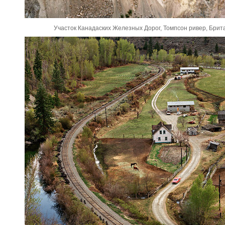
Участок Канадаских Железных Дорог, Томпсон ривер, Брит