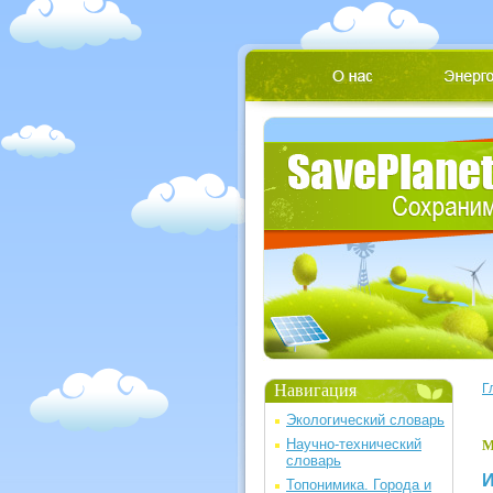
Навигация
Г
Экологический словарь
Научно-технический
М
словарь
И
Топонимика. Города и