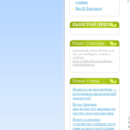
2
страны
Мы В Контакте
ВЫИГРАЙ ПРИЗ!
Наши спонсоры
подробный обзор Herbies для
тех, кто выбирает семена и
сидбанк
https://rclab.info/ru/seedbank-
guide/herbies-rc/
Новые статьи
Является ли автомобиль —
источником экологической
опасности?
Воды Арктики
аккумулируют миллиарды
частиц отходов пластика
Новое солнечное
устройство собирает воду
даже из воздуха пустыни