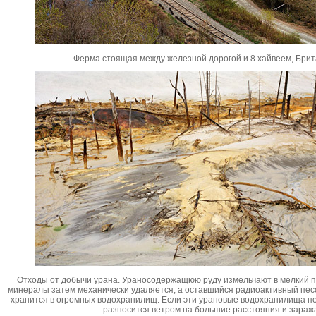
Ферма стоящая между железной дорогой и 8 хайвеем, Бри
Отходы от добычи урана. Ураносодержащюю руду измельчают в мелкий
минералы затем механически удаляется, а оставшийся радиоактивный песо
хранится в огромных водохранилищ. Если эти урановые водохранилища п
разносится ветром на большие расстояния и заража