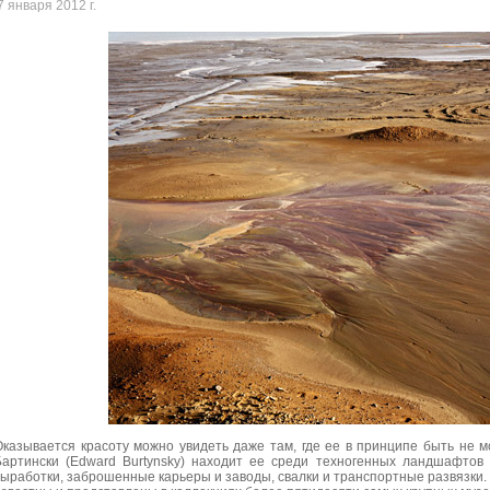
7 января 2012 г.
Оказывается красоту можно увидеть даже там, где ее в принципе быть не 
Бартински (Edward Burtynsky) находит ее среди техногенных ландшафтов
выработки, заброшенные карьеры и заводы, свалки и транспортные развязки