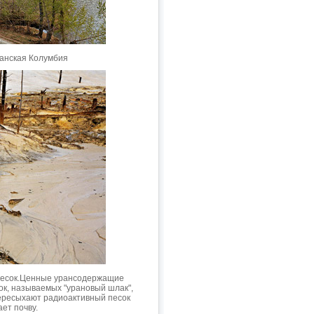
танская Колумбия
 песок.Ценные урансодержащие
к, называемых "урановый шлак",
ересыхают радиоактивный песок
ет почву.