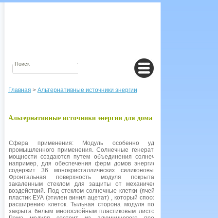
Главная
>
Альтернативные источники энергии
Альтернативные источники энергии для дома - СОЛНЕЧНЫЙ М
Сфера применения: Модуль особенно удобен для сектора
промышленного применения. Солнечные генераторы любой проектной
мощности создаются путем объединения солнечных модулей АSЕ-50,
например, для обеспечения ферм домов энергией. Описание: Модуль
содержит 36 монокристаллических силиконовых солнечных клеток.
Фронтальная поверхность модуля покрыта высокопрозрачным
закаленным стеклом для защиты от механических и климатических
воздействий. Под стеклом солнечные клетки (ячейки) встроены в мягкий
пластик ЕУА (этилен винил ацетат) , который способствует термическому
расширению клеток. Тыльная сторона модуля постоянно герметически
закрыта белым многослойным пластиковым листом высокой прочности.