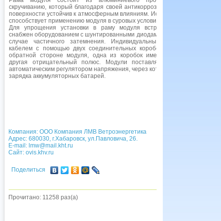
Рама модуля состоит из алюминиевого профиля устойчивого к
скручиванию, который благодаря своей антикоррозийной анодированной
поверхности устойчив к атмосферным влияниям. Исключительный дизайн
способствует применению модуля в суровых условиях окружающей среды.
Для упрощения установки в раму модуля встроены болты. Модуль
снабжен оборудованием с шунтированными диодами для защиты клеток в
случае частичного затемнения. Индивидуальные модули оснащены
кабелем с помощью двух соединительных коробок, установленных на
обратной стороне модуля, одна из коробок имеет положительный, а
другая отрицательный полюс. Модули поставляются в комплекте с
автоматическим регулятором напряжения, через который осуществляется
зарядка аккумуляторных батарей.
Компания: ООО Компания ЛМВ Ветроэнергетика
Адрес: 680030, г.Хабаровск, ул.Павловича, 26.
E-mail:
lmw@mail.kht.ru
Сайт:
ovis.khv.ru
Поделиться
Прочитано: 11258 раз(а)