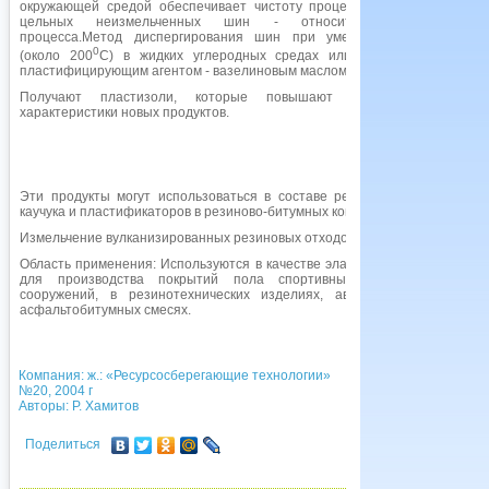
окружающей средой обеспечивает чистоту процесса, а использование
цельных неизмельченных шин - относительную дешевизну
процесса.Метод диспергирования шин при умеренной температуре
0
(около 200
С) в жидких углеродных средах или при смешивание 
пластифицирующим агентом - вазелиновым маслом.
Получают пластизоли, которые повышают физико-механические
характеристики новых продуктов.
Эти продукты могут использоваться в составе резин, частично вместо
каучука и пластификаторов в резиново-битумных композициях.
Измельчение вулканизированных резиновых отходов.
Область применения: Используются в качестве эластичного наполнителя
для производства покрытий пола спортивных и промышленных
сооружений, в резинотехнических изделиях, автомобильных шинах,
асфальтобитумных смесях.
Компания: ж.: «Ресурсосберегающие технологии»
№20, 2004 г
Авторы: Р. Хамитов
Поделиться