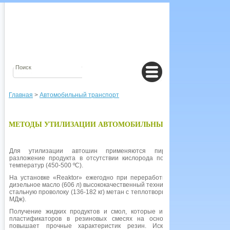
Главная
>
Автомобильный транспорт
МЕТОДЫ УТИЛИЗАЦИИ АВТОМОБИЛЬНЫХ ШИН
Для утилизации автошин применяются пиролиз; предполагает
разложение продукта в отсутствии кислорода под действием высоких
температур (450-500 ºС).
На установке «Reaktor» ежегодно при переработки 1 т шин получают:
дизельное масло (606 л) высококачественный технический углерод (227 кг)
стальную проволоку (136-182 кг) метан с теплотворной способностью (190
МДж).
Получение жидких продуктов и смол, которые используют в качестве
пластификаторов в резиновых смесях на основе бутилкаучука, что
повышает прочные характеристик резин. Исключение контакта с