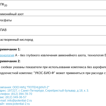
БПК
20
ммонийный азот
Фосфаты
СПАВ
астворенный кислород
римечание 1:
ехнология
А - без глубокого извлечения аммонийного азота, технология 
римечание 2:
 скобках указаны показатели при использовании комплекса без аэрофил
одоочистной комплекс "УКОС-БИО-Ф" может применяться при расходе ст
омпания: ООО НИЦ "ПОТЕНЦИАЛ-2"
дрес: 197227, г. Санкт-Петербург, Серебристый бульвар, д 18, к. 3.
елефон: (812) 394-78-70
акс: (812) 349-36-57
-mail:
info@potential-2.ru
айт:
www.potential-2.ru