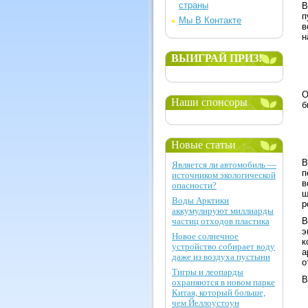
страны
В
п
Мы В Контакте
в
н
ВЫИГРАЙ ПРИЗ!
О
Наши спонсоры
б
Новые статьи
В
Является ли автомобиль —
п
источником экологической
в
опасности?
ш
Воды Арктики
р
аккумулируют миллиарды
частиц отходов пластика
В
э
Новое солнечное
к
устройство собирает воду
а
даже из воздуха пустыни
о
Тигры и леопарды
В
охраняются в новом парке
Китая, который больше,
чем Йеллоустоун