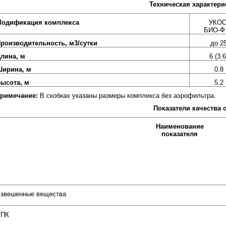
Техническая характери
одификация комплекса
УКОС
БИО-Ф
роизводительность, м3/сутки
до 2
лина, м
6 (3.6
ирина, м
0.8
ысота, м
5.2
римечание:
В скобках указаны размеры комплекса без аэрофильтра.
Показатели качества
Наименование
показателя
звешенные вещества
ХПК