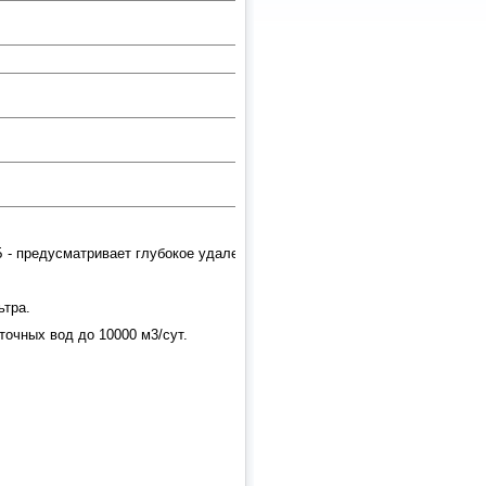
мг/л
2-3 (15-
1-2
20)
мг/л
20-25
1-2
мг/л
1-2
0.7-
1.5
мг/л
0.5-1.5
0.2-
1.0
мг/л
5-6
5.5-
6.5
Б - предусматривает глубокое удаление аммонийного азота.
ьтра.
очных вод до 10000 м3/сут.