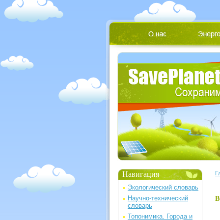
Навигация
Г
Экологический словарь
Научно-технический
В
словарь
Топонимика. Города и