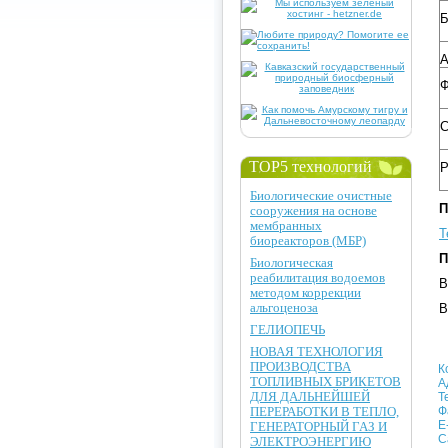
А
TOP5 технологий
Р
Биологические очистные
П
сооружения на основе
мембранных
Т
биореакторов (МБР)
П
Биологическая
реабилитация водоемов
В
методом коррекции
альгоценоза
В
ГЕЛИОПЕЧЬ
НОВАЯ ТЕХНОЛОГИЯ
ПРОИЗВОДСТВА
К
ТОПЛИВНЫХ БРИКЕТОВ
А
ДЛЯ ДАЛЬНЕЙШЕЙ
Т
ПЕРЕРАБОТКИ В ТЕПЛО,
Ф
E
ГЕНЕРАТОРНЫЙ ГАЗ И
С
ЭЛЕКТРОЭНЕРГИЮ