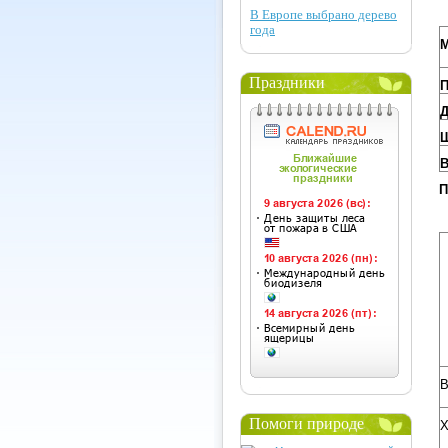
В Европе выбрано дерево
года
М
Праздники
П
Д
Ш
В
П
В
Помоги природе