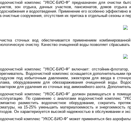
одоочистной комплекс "УКОС-БИО-Ф" предназначен для очистки быт
унктов, зон отдыха, дачных участков, пансионатов, домов отдыха 
одоснабжения и водоотведения. Применение его особенно эффективно в
а очистные сооружения, отсутствия их притока в отдельный сезоны и пе
чистка сточных вод обеспечивается применением комбинированной
иологическую очистку. Качество очищенной воды позволяет сбрасывать 
одоочистной комплекс "УКОС-БИО-Ф" включает: отстойник-флотатор, 
ерегниватель. Водоочистной комплекс оснащается дополнительными пр
оздухом под избыточным давлением, эжектором для ввода в сточную
лама, оборудованием для обеззараживания очищенной воды. Водоо
еактором для удаления из сточных вод аммонийного азота. Дополнитель
одоочистной комплекс "УКОС-БИО-Ф" должен размещаться в помещен
ксплуатацию. По сравнению с аналогами водоочистной комплекс "УК
омпактно разместить водоочистное оборудование, сократить протяж
рматуры, на 15-25% уменьшить материалоемкость и энергоемкость п
тходов. Он характеризуется высокой надежностью в обслуживании и экс
одоочистной комплекс "УКОС-БИО-Ф" может применяться без аэрофильт