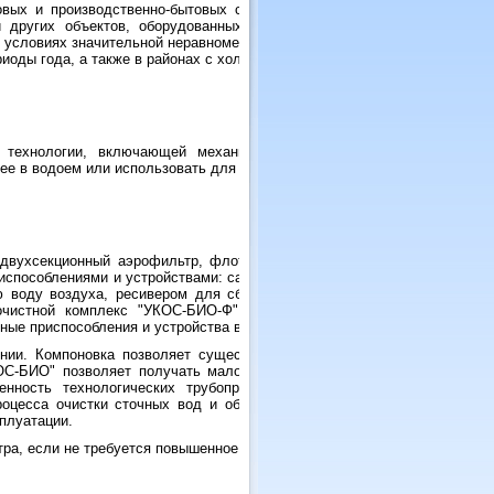
овых и производственно-бытовых сточных вод малых населенных
и других объектов, оборудованных системами централизованного
 условиях значительной неравномерности поступления сточных вод
риоды года, а также в районах с холодным климатом.
 технологии, включающей механическую, физико-химическую и
ее в водоем или использовать для полива с/х культур.
двухсекционный аэрофильтр, флотатор-контактный осветлитель и
испособлениями и устройствами: сатуратором для насыщения воды
 воду воздуха, ресивером для сбора и удаления флотационного
чистной комплекс "УКОС-БИО-Ф" может комплектоваться также
ные приспособления и устройства входят в комплект поставки.
ии. Компоновка позволяет существенно упростить его монтаж и
ОС-БИО" позволяет получать малое количество твердых отходов,
енность технологических трубопроводов, количество насосов и
роцесса очистки сточных вод и обработки образующихся твердых
плуатации.
ра, если не требуется повышенное качество очищенной воды.