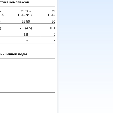
стика комплексов
-
УКОС-
УКОС-
УКОС-
 25
БИО-Ф 50
БИО-Ф 100
БИО-Ф 150
5
25-50
50-100
100-150
)
7.5 (4.5)
10.0 (6.0)
12.5 (7.5)
1.5
2.0
2.5
5.2
5.2
5.2
 очищенной воды
Еденица
Качество
измерения
очищенной
воды
А
Б
мг/л
2-3 (15-
2-3
20
мг/л
30-40
25-
(50-60)
30