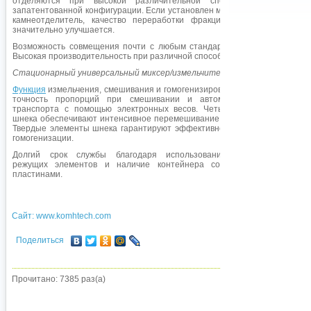
отделяются при высокой различительной способности благодаря
запатентованной конфигурации. Если установлен магнитный сепаратор и
камнеотделитель, качество переработки фракций большого размера
значительно улучшается.
Возможность совмещения почти с любым стандартным просеивателем.
Высокая производительность при различной способности (свыше 90%).
Стационарный универсальный миксер/измельчитель «
MASHMASTER
»
Функция
измельчения, смешивания и гомогенизирования в одной машине,
точность пропорций при смешивании и автоматизация приемного
транспорта с помощью электронных весов. Четыре элетропроводных
шнека обеспечивают интенсивное перемешивание исходного материала.
Твердые элементы шнека гарантируют эффективность при дроблении, и
гомогенизации.
Долгий срок службы благодаря использованию износоустойчивых
режущих элементов и наличие контейнера со сменными нижними
пластинами.
Сайт:
www.komhtech.com
Поделиться
Прочитано: 7385 раз(а)