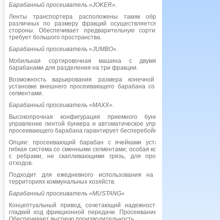
Барабанный просеиватель «
JOKER
».
Ленты транспортера расположены таким образом, что разгрузка
различных по размеру фракций осуществляется в противоположные
стороны. Обеспечивает предварительную сортировку материала. Не
требует большого пространства.
Барабанный просеиватель «
JUMBO
».
Мобильная сортировочная машина с двумя противоположными
барабанами для разделения на три фракции.
Возможность варьирования размера конечной фракции благодаря
установке внешнего просеивающего барабана со сменными сетчатыми
сегментами.
Барабанный просеиватель «
MAXX
».
Высокопрочная конфигурация приемного бункера, гидравлическое
управление лентой бункера и автоматическое управление наполнением
просеивающего барабана гарантирует бесперебойную работу.
Опции: просеивающий барабан с ячейками установленного размера;
гибкая система со сменными сегментами; особая конфигурация барабана
с ребрами, не скапливающими грязь, для просеивания остаточных
отходов.
Подходит для ежедневного использования на средних и больших
территориях коммунальных хозяйств.
Барабанный просеиватель «
MUSTANG
»
Концептуальный привод, сочетающий надежность цепной передачи и
гладкий ход фрикционной передачи. Просеивание остаточных отходов.
Обеспечивает высокую производительность