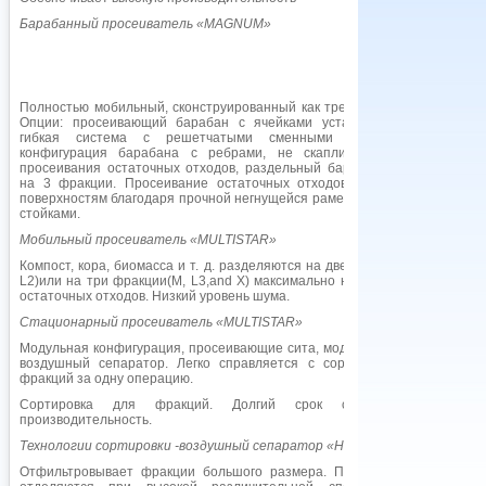
Барабанный просеиватель «
MAGNUM
»
Полностью мобильный, сконструированный как трехосный полу трейлер.
Опции: просеивающий барабан с ячейками установленного размера,
гибкая система с решетчатыми сменными сегментами, особая
конфигурация барабана с ребрами, не скапливающими грязь, для
просеивания остаточных отходов, раздельный барабан для сортировки
на 3 фракции. Просеивание остаточных отходов. Не требователен к
поверхностям благодаря прочной негнущейся раме с четырьмя опорными
стойками.
Мобильный просеиватель «
MULTISTAR
»
Компост, кора, биомасса и т. д. разделяются на две фракции (EASYSTAR,
L2)или на три фракции(M, L3,and X) максимально надежно. Просеивание
остаточных отходов. Низкий уровень шума.
Стационарный просеиватель «
MULTISTAR
»
Модульная конфигурация, просеивающие сита, модульная конфигурация,
воздушный сепаратор. Легко справляется с сортировкой до четырех
фракций за одну операцию.
Сортировка для фракций. Долгий срок службы и высокая
производительность.
Технологии сортировки -воздушный сепаратор «
HURRIKAN
»
Отфильтровывает фракции большого размера. Пластиковые элементы