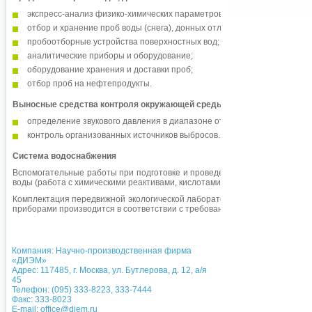
экспресс-анализ физико-химических параметров воды;
отбор и хранение проб воды (снега), донных отложений и почвы;
пробоотборные устройства поверхностных вод;
аналитические приборы и оборудование;
оборудование хранения и доставки проб;
отбор проб на нефтепродукты.
Выносные средства контроля окружающей среды
определение звукового давления в диапазоне от 40 до 140 Дб;
контроль организованных источников выбросов.
Система водоснабжения
Вспомогательные работы при подготовке и проведении экспресс-анализа
воды (работа с химическими реактивами, кислотами, щелочью и т.д.).
Комплектация передвижной экологической лаборатории оборудованием и
приборами производится в соответствии с требованиями Заказчика.
Компания: Научно-производственная фирма
«ДИЭМ»
Адрес: 117485, г. Москва, ул. Бутлерова, д. 12, а/я
45
Телефон: (095) 333-8223, 333-7444
Факс: 333-8023
E-mail:
office@diem.ru