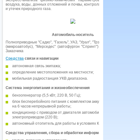
экспресс-анализа физико-химических параметров воды, отбора проб
воздуха, воды, донных отложений и почвы, контроля источников выбросов
и утечек природного газа.
Автомобиль-носитель
Полноприводные "Садко", "Газель", УАЗ, "Урал", "Трэкол" (вездеход), "Рено"
(микроавтобус), "Мерседес" (автофургон "Спринт") и другие по желанию
Заказчика
Средства
связи и навигации
автономная связь экипажа;
определение местоположения на местности;
мобильная радиостанция УКВ диапазона.
Система энергопитания и жизнеобеспечения
бензогенератор (5,5 кВт, 220 В, 50 Гц);
блок бесперебойного питания с комплектом аккумуляторных батарей
на 6 часов непрерывной работы;
кондиционер с приводом от двигателя автомобиля и резервным
электроприводом (220 В);
автономный отопитель для работы в условиях Крайнего Севера.
Средства управления, сбора и обработки информации