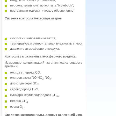
модуль питания и управления;
персональный компьютер типа "Notebook";
программно-математическое обеспечение.
Система контроля метеопараметров
скорость и направление ветра;
температура и относительная влажность атмосферного воздуха;
давление атмосферного воздуха.
Контроль загрязнения атмосферного воздуха
Измерение концентраций загрязняющих веществ в режиме реального
времени:
оксида углерода СО;
оксидов азота NO-NO
-NO
.
2
x
диоксида серы SO
.
2
сероводорода H
S.
2
суммарных углеводородов C
H
.
n
m
метана CH
.
4
озона О
.
3
Средства контроля воды, донных отложений и почвы