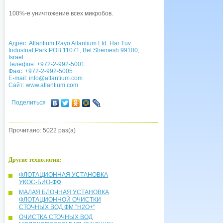
100%-е уничтожение всех микробов.
Адрес: Atlantium Rayo Atlantium Ltd. Har Tuv
Industrial Park POB 11071, Bet Shemesh 99100,
Israel
Телефон: +972-2-992-5001
Факс: +972-2-992-5005
E-mail:
info@atlantium.com
Сайт:
www.atlantium.com
Поделиться
Прочитано: 5022 раз(а)
Другие технологии:
ФЛОТАЦИОННАЯ УСТАНОВКА
УКОС-БИО-ФФ
МАЛАЯ БЛОЧНАЯ УСТАНОВКА
ФЛОТАЦИОННОЙ ОЧИСТКИ
СТОЧНЫХ ВОД ФМ "Н2О+"
ОЧИСТКА СТОЧНЫХ ВОД