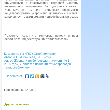
применяться в конструкциях тепловой изоляции трубопроводов со
штукатурным покрытием без дополнительных опорных элементов.
Используется там, где технически невозможно или экономически
нецелесообразно устройство дренажных систем для предотвращения
каналов грунтовыми водами и атмосферными осадкам
Позволяет сократить тепловые потери и повысить эффективность
использования действующих тепловых сетей.
Компания: УЦ НПО «Стройполимер»
Авторы: Е. И. Зайцева, В.Е. Бухин
Адрес: Журнал «трубопроводы и экология №1
2005 год», «Тепловая изоляция трубопроводов
теплоснабжения»
Поделиться
Прочитано: 6282 раз(а)
Другие технологии: