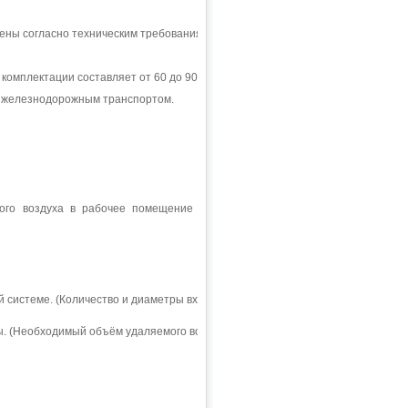
ены согласно техническим требованиям Заказчика.
комплектации составляет от 60 до 90 дней.
и железнодорожным транспортом.
ого воздуха в рабочее помещение и сокращение затрат на приточную
 системе. (Количество и диаметры входов под аспирацию у каждого
. (Необходимый объём удаляемого воздуха, скорость воздушного потока,