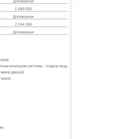
Договорная
1 899 000
Договорная
2 244 000
Договорная
тров;
тным клапаном системы - подачи воды;
чиков дверей;
чиков;
ми;