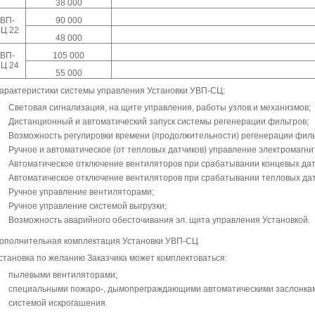
38 000
ВП-
90 000
Ц 22
48 000
ВП-
105 000
Ц 24
55 000
арактеристики системы управления Установки УВП-СЦ:
Световая сигнализация, на щите управления, работы узлов и механизмов;
Дистанционный и автоматический запуск системы регенерации фильтров;
Возможность регулировки времени (продолжительности) регенерации филь
Ручное и автоматическое (от тепловых датчиков) управление электромагни
Автоматическое отключение вентиляторов при срабатывании концевых дат
Автоматическое отключение вентиляторов при срабатывании тепловых дат
Ручное управление вентиляторами;
Ручное управление системой выгрузки;
Возможность аварийного обесточивания эл. щита управления Установкой.
ополнительная комплектация Установки УВП-СЦ
становка по желанию Заказчика может комплектоваться:
пылевыми вентиляторами;
специальными пожаро-, дымопреграждающими автоматическими заслонка
системой искрогашения.