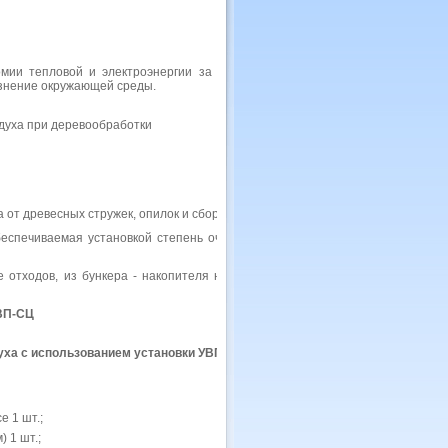
мии тепловой и электроэнергии за счёт возврата очищенного воздуха в
язнение окружающей среды.
от древесных стружек, опилок и сбора отходов в бункере-накопителе.
еспечиваемая установкой степень очистки воздуха позволяет возвращать
е отходов, из бункера - накопителя не прекращая работы аспирационной
УВП-СЦ
е 1 шт.;
 1 шт.;