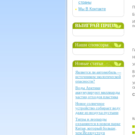
страны
П
Мы В Контакте
Б
И
ВЫИГРАЙ ПРИЗ!
п
Наши спонсоры
Г
Н
Новые статьи
У
В
Является ли автомобиль —
о
источником экологической
опасности?
У
с
Воды Арктики
аккумулируют миллиарды
С
частиц отходов пластика
Новое солнечное
устройство собирает воду
даже из воздуха пустыни
К
Тигры и леопарды
охраняются в новом парке
Китая, который больше,
чем Йеллоустоун