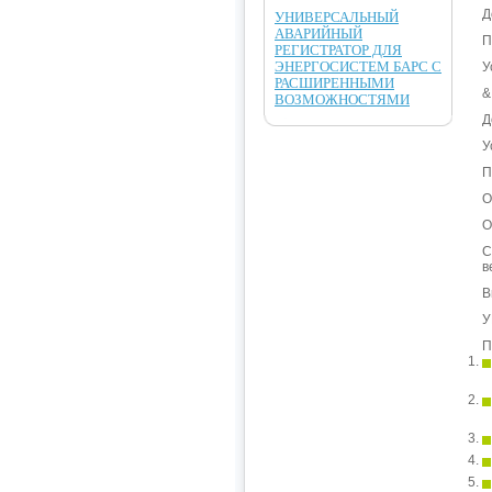
Д
УНИВЕРСАЛЬНЫЙ
АВАРИЙНЫЙ
П
РЕГИСТРАТОР ДЛЯ
ЭНЕРГОСИСТЕМ БАРС С
У
РАСШИРЕННЫМИ
&
ВОЗМОЖНОСТЯМИ
Д
У
П
О
О
С
в
В
У
П