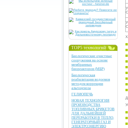
У
С
У
С
Х
TOP5 технологий
Биологические очистные
сооружения на основе
мембранных
биореакторов (МБР)
Биологическая
реабилитация водоемов
методом коррекции
альгоценоза
ГЕЛИОПЕЧЬ
Д
НОВАЯ ТЕХНОЛОГИЯ
ПРОИЗВОДСТВА
У
ТОПЛИВНЫХ БРИКЕТОВ
ДЛЯ ДАЛЬНЕЙШЕЙ
ПЕРЕРАБОТКИ В ТЕПЛО,
ГЕНЕРАТОРНЫЙ ГАЗ И
ЭЛЕКТРОЭНЕРГИЮ