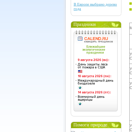
В Европе выбрано дерево
года
Праздники
М
У
С
У
С
У
С
Помоги природе
У
С