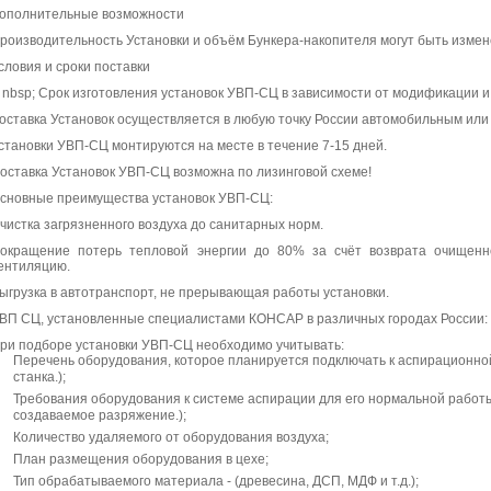
ополнительные возможности
роизводительность Установки и объём Бункера-накопителя могут быть измен
словия и сроки поставки
 nbsp; Срок изготовления установок УВП-СЦ в зависимости от модификации и 
оставка Установок осуществляется в любую точку России автомобильным ил
становки УВП-СЦ монтируются на месте в течение 7-15 дней.
оставка Установок УВП-СЦ возможна по лизинговой схеме!
сновные преимущества установок УВП-СЦ:
чистка загрязненного воздуха до санитарных норм.
окращение потерь тепловой энергии до 80% за счёт возврата очищенн
ентиляцию.
ыгрузка в автотранспорт, не прерывающая работы установки.
ВП СЦ, установленные специалистами КОНСАР в различных городах России:
ри подборе установки УВП-СЦ необходимо учитывать:
Перечень оборудования, которое планируется подключать к аспирационной
станка.);
Требования оборудования к системе аспирации для его нормальной работы
создаваемое разряжение.);
Количество удаляемого от оборудования воздуха;
План размещения оборудования в цехе;
Тип обрабатываемого материала - (древесина, ДСП, МДФ и т.д.);