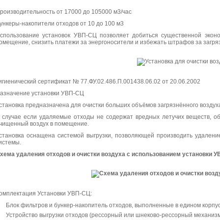
роизводительность от 17000 до 105000 м3/час
ункеры-накопители отходов от 10 до 100 м3
спользование установок УВП-СЦ позволяет добиться существенной эконо
омещение, снизить платежи за энергоносители и избежать штрафов за загр
игиенический сертификат
№ 77.ФУ.02.486.П.001438.06.02 от 20.06.2002
азначение установки УВП-СЦ
становка предназначена для очистки больших объёмов загрязнённого воздуха 
 случае если удаляемые отходы не содержат вредных летучих веществ, об
чищенный воздух в помещение.
становка оснащена системой выгрузки, позволяющей производить удалени
истемы.
хема удаления отходов и очистки воздуха с использованием установки 
омплектация Установки УВП-СЦ:
Блок фильтров и бункер-накопитель отходов, выполненные в едином корпус
Устройство выгрузки отходов (рессорный или шнеково-рессорный механизм)