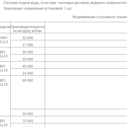
Система подачи воды, в составе: тепловых датчиков, водяного эл/магнитно
Электрощит управления установкой: 1 шт.
Модификации и основные технич
одель
Производительность
по воздуху, м3/час
УВП-
32 000
СЦ 4
17 000
ВП-
35 000
Ц 14
18 000
ВП-
45 000
Ц 16
24 000
ВП-
60 000
Ц 18
30 000
ВП-
75 000
Ц 20