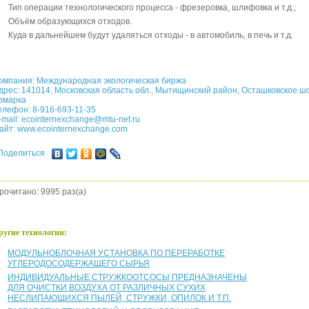
Тип операции технологического процесса - фрезеровка, шлифовка и т.д.;
Объём образующихся отходов.
Куда в дальнейшем будут удаляться отходы - в автомобиль, в печь и т.д.
омпания: Международная экологическая биржа
дрес: 141014, Московская область обл., Мытищинский район, Осташковское ш
рмарка
елефон: 8-916-693-11-35
-mail:
ecointernexchange@mtu-net.ru
айт:
www.ecointernexchange.com
Поделиться
рочитано: 9995 раз(а)
ругие технологии:
МОДУЛЬНОБЛОЧНАЯ УСТАНОВКА ПО ПЕРЕРАБОТКЕ
УГЛЕРОДОСОДЕРЖАЩЕГО СЫРЬЯ
ИНДИВИДУАЛЬНЫЕ СТРУЖКООТСОСЫ ПРЕДНАЗНАЧЕНЫ
ДЛЯ ОЧИСТКИ ВОЗДУХА ОТ РАЗЛИЧНЫХ СУХИХ
НЕСЛИПАЮЩИХСЯ ПЫЛЕЙ, СТРУЖКИ, ОПИЛОК И Т.П.