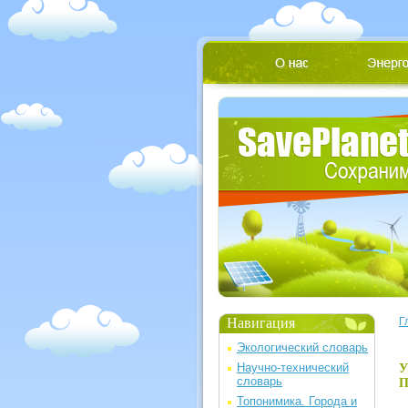
Навигация
Г
Экологический словарь
Научно-технический
У
словарь
П
Топонимика. Города и