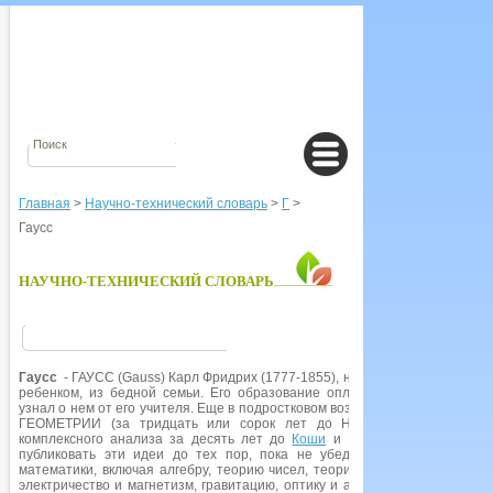
Главная
>
Научно-технический словарь
>
Г
>
Гаусс
НАУЧНО-ТЕХНИЧЕСКИЙ СЛОВАРЬ
Гаусс
- ГАУСС (Gauss) Карл Фридрих (1777-1855), немецкий математик.
ребенком, из бедной семьи. Его образование оплачивал богатый арист
узнал о нем от его учителя. Еще в подростковом возрасте сделал мног
ГЕОМЕТРИИ (за тридцать или сорок лет до Николая ЛОБАЧЕВСКОГ
комплексного анализа за десять лет до
Коши
и КВАТЕРНИОНЫ до Уил
публиковать эти идеи до тех пор, пока не убедится в их правильно
математики, включая алгебру, теорию чисел, теорию вероятности, анал
электричество и магнетизм, гравитацию, оптику и астрономию. Единица