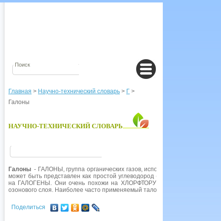
Главная
>
Научно-технический словарь
>
Г
>
Галоны
НАУЧНО-ТЕХНИЧЕСКИЙ СЛОВАРЬ
Галоны
- ГАЛОНЫ, группа органических газов, используемых в пожароту
может быть представлен как простой углеводород (МЕТАН или ЭТАН), в
на ГАЛОГЕНЫ. Они очень похожи на ХЛОРФТОРУГЛЕРОДЫ, но почти в 
озонового слоя. Наиболее часто применяемый талон - трифторбромме-тан 
Поделиться