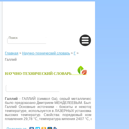
Главная
>
Научно-технический словарь
>
Г
>
Галлий
НАУЧНО-ТЕХНИЧЕСКИЙ СЛОВАРЬ
Галлий
- ГАЛЛИЙ (символ Ga), серый металлический элемент III групп
было предсказано Дмитрием МЕНДЕЛЕЕВЫМ. Был обнаружен благодаря
Галлий Основные источники - бокситы и некоторые цинковые руды. 
температуре, используется в ЛАЗЕРНЫХ установках, ТРАНЗИСТОРНЫХ
высоких температур. Свойства: порядковый номер 31, атомная масс
плавления 29,78 °С, температура кипения 2407 °С, наиболее распростран