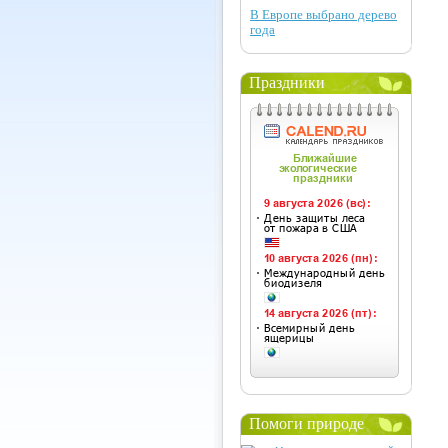
В Европе выбрано дерево
года
Праздники
Помоги природе