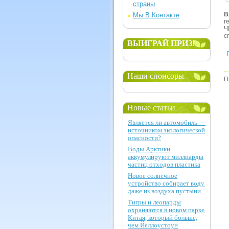
страны
В
Мы В Контакте
г
Ч
с
ВЫИГРАЙ ПРИЗ!
Наши спонсоры
П
Новые статьи
Является ли автомобиль —
источником экологической
опасности?
Воды Арктики
аккумулируют миллиарды
частиц отходов пластика
Новое солнечное
устройство собирает воду
даже из воздуха пустыни
Тигры и леопарды
охраняются в новом парке
Китая, который больше,
чем Йеллоустоун