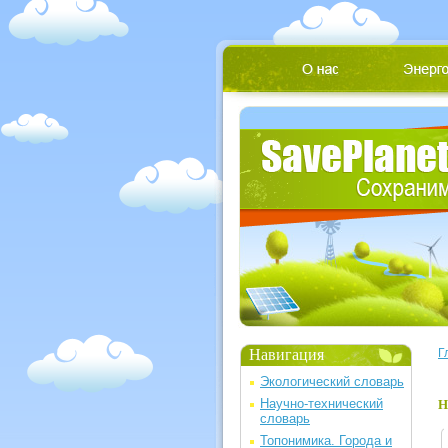
Навигация
Г
Экологический словарь
Научно-технический
Н
словарь
Топонимика. Города и