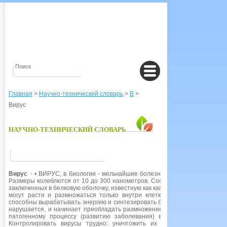
Главная
>
Научно-технический словарь
>
В
>
Вирус
НАУЧНО-ТЕХНИЧЕСКИЙ СЛОВАРЬ
Вирус
- • ВИРУС, в биологии - мельчайшие болезнетворные организмы,
Размеры колеблются от 10 до 300 нанометров. Состоят только из генети
заключенных в белковую оболочку, известную как капсид. Вирусы не спос
могут расти и размножаться только внутри клетки (например, бактери
способны вырабатывать энергию и синтезировать белки. Когда вирусы пр
нарушается, и начинает преобладать размножение вирусов. По мере уве
патогенному процессу (развитию заболевания) в результате смерти
Контролировать вирусы трудно: уничтожить их можно только силь