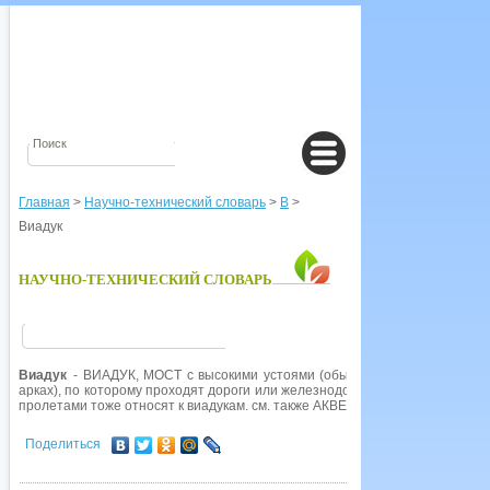
Главная
>
Научно-технический словарь
>
В
>
Виадук
НАУЧНО-ТЕХНИЧЕСКИЙ СЛОВАРЬ
Виадук
- ВИАДУК, МОСТ с высокими устоями (обычно покоящийся на не
арках), по которому проходят дороги или железнодорожные пути. Стальн
пролетами тоже относят к виадукам. см. также АКВЕДУК.
Поделиться