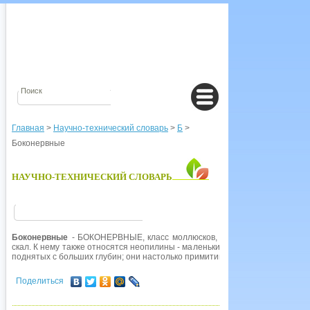
Главная
>
Научно-технический словарь
>
Б
>
Боконервные
НАУЧНО-ТЕХНИЧЕСКИЙ СЛОВАРЬ
Боконервные
- БОКОНЕРВНЫЕ, класс моллюсков, в который входят хито
скал. К нему также относятся неопилины - маленькие морские моллюски, 
поднятых с больших глубин; они настолько примитивны, что сохранили че
Поделиться