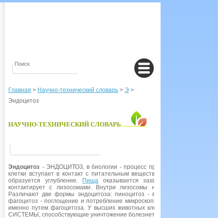
Главная
>
Научно-технический словарь
>
Э
>
Эндоцитоз
НАУЧНО-ТЕХНИЧЕСКИЙ СЛОВАРЬ
Эндоцитоз
- ЭНДОЦИТОЗ, в биологии - процесс проникновения различ
клетки вступает в контакт с питательным веществом, часть цитоплазмы
образуется углубление.
Пища
оказывается захваченной и постепенн
контактирует с лизосомами. Внутри лизосомы находятся пищевари
Различают две формы эндоцитоза: пиноцитоз - впитывание растворе
фагоцитоз - поглощение и потребление микроскопических частиц. Мн
именно путем фагоцитоза. У высших животных клетки-ФАГОЦИТЫ яв
СИСТЕМЫ, способствующие уничтожение болезнетворных микроорганизм