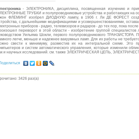
лектроника
- ЭЛЕКТРОНИКА, дисциплина, посвященная изучению и при
ЛЕКТРОННЫЕ ТРУБКИ и полупроводниковые устройства и работающих на осно
жон ФЛЕМИНГ изобрел ДИОДНУЮ лампу, в 1906 г. Ли ДЕ ФОРЕСТ созда
стройства, с дальнейшими модификациями и усовершенствованиями, остава
лектронных приборов - радио, телевизоров и радаров - до тех пор, пока после 
роизошел переворот в этой области - изобретение группой специалистов
уководством Уильяма Шокли, первого полупроводникового ТРАНЗИСТОРА
амного легче, меньше и надежнее вакуумных ламп. Для их работы не требует
ожно свести к минимуму, разместив их на интегральной схеме. Это п
омпьютеров и систем автоматического управления, которые изменили облик
ак и научных исследований. см. также ЭЛЕКТРИЧЕСКАЯ ЦЕПЬ, ЭЛЕКТРИЧЕС
Поделиться
рочитано: 3426 раз(а)