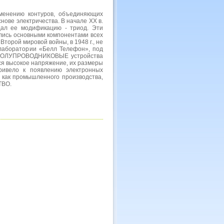
менению контуров, объединяющих
ве электричества. В начале XX в.
л ее модификацию - триод. Эти
лись основными компонентами всех
Второй мировой войны, в 1948 г., не
 лаборатории «Белл Телефон», под
. ПОЛУПРОВОДНИКОВЫЕ устройства
ся высокое напряжение, их размеры
ривело к появлению электронных
 как промышленного производства,
ТВО.