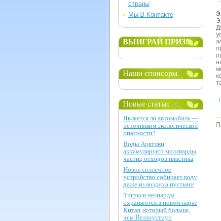
страны
Э
Мы В Контакте
Э
Д
у
ВЫИГРАЙ ПРИЗ!
э
п
р
н
м
Наши спонсоры
к
т
Новые статьи
Является ли автомобиль —
П
источником экологической
опасности?
Воды Арктики
аккумулируют миллиарды
частиц отходов пластика
Новое солнечное
устройство собирает воду
даже из воздуха пустыни
Тигры и леопарды
охраняются в новом парке
Китая, который больше,
чем Йеллоустоун