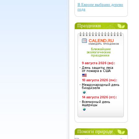
В Европе выбрано дерево
года
Праздники
Помоги природе