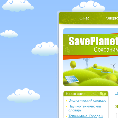
Навигация
Г
Экологический словарь
Научно-технический
Н
словарь
Топонимика. Города и