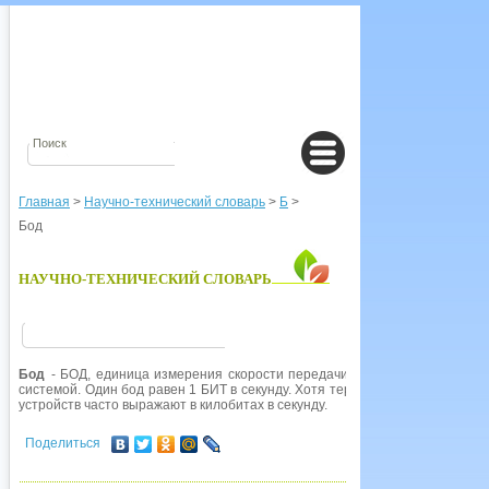
Главная
>
Научно-технический словарь
>
Б
>
Бод
НАУЧНО-ТЕХНИЧЕСКИЙ СЛОВАРЬ
Бод
- БОД, единица измерения скорости передачи информации цифров
системой. Один бод равен 1 БИТ в секунду. Хотя термин до сих пор широ
устройств часто выражают в килобитах в секунду.
Поделиться