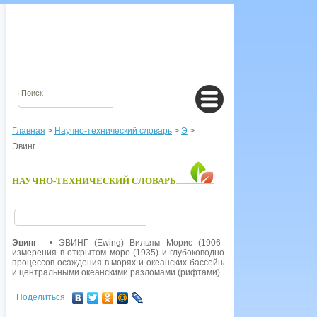
Главная
>
Научно-технический словарь
>
Э
>
Эвинг
НАУЧНО-ТЕХНИЧЕСКИЙ СЛОВАРЬ
Эвинг
- • ЭВИНГ (Ewing) Вильям Морис (1906-74), американский г
измерения в открытом море (1935) и глубоководное фотографирование (
процессов осаждения в морях и океанских бассейнах. Выдвинул предпо
и центральными океанскими разломами (рифтами).
Поделиться