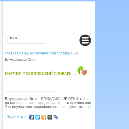
Главная
>
Научно-технический словарь
>
Б
>
Блуждающие Огни
НАУЧНО-ТЕХНИЧЕСКИЙ СЛОВАРЬ
Блуждающие Огни
- БЛУЖДАЮЩИЕ ОГНИ, таинственные огоньки, видимые
до сих пор не ясна; предполагают, что причина появления этих огней - с
Это неуловимое природное явление служит основой многих суеверий.
Поделиться