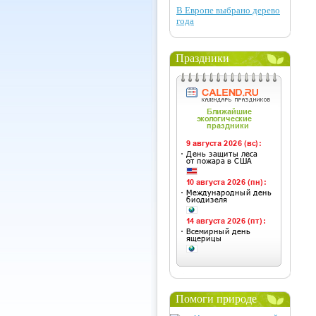
В Европе выбрано дерево
года
Праздники
Помоги природе