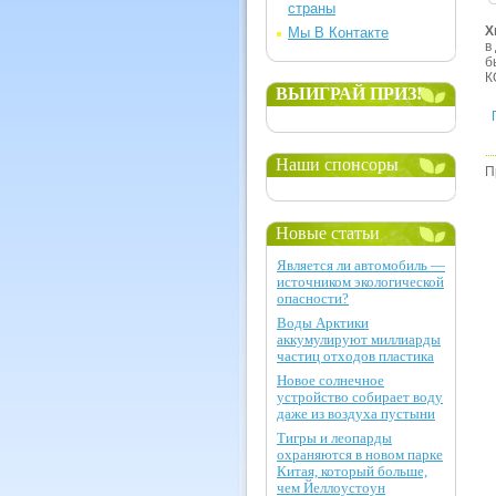
страны
Х
Мы В Контакте
в
б
К
ВЫИГРАЙ ПРИЗ!
Наши спонсоры
П
Новые статьи
Является ли автомобиль —
источником экологической
опасности?
Воды Арктики
аккумулируют миллиарды
частиц отходов пластика
Новое солнечное
устройство собирает воду
даже из воздуха пустыни
Тигры и леопарды
охраняются в новом парке
Китая, который больше,
чем Йеллоустоун