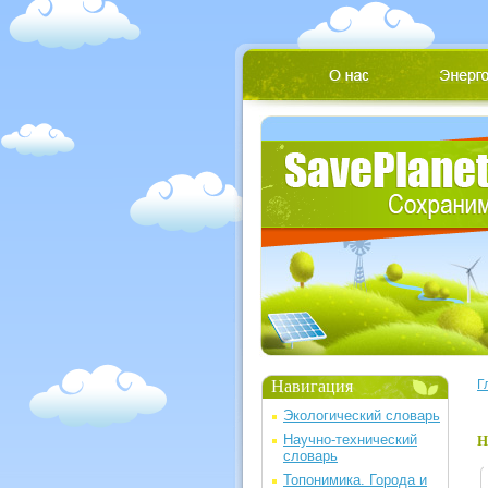
Навигация
Г
Экологический словарь
Научно-технический
Н
словарь
Топонимика. Города и