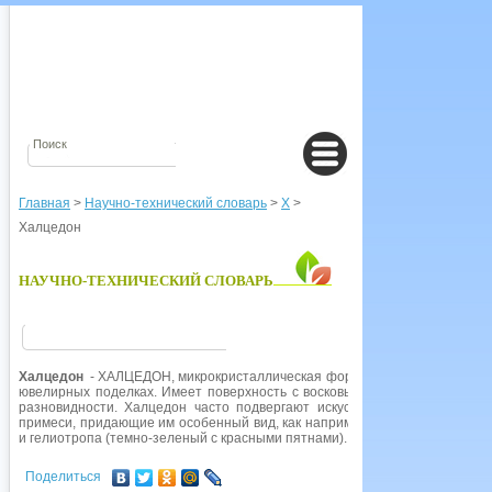
Главная
>
Научно-технический словарь
>
Х
>
Халцедон
НАУЧНО-ТЕХНИЧЕСКИЙ СЛОВАРЬ
Халцедон
- ХАЛЦЕДОН, микрокристаллическая форма кварца. Его можно г
ювелирных поделках. Имеет поверхность с восковым блеском, существу
разновидности. Халцедон часто подвергают искусственной окраске. В
примеси, придающие им особенный вид, как например, у агата (цветные 
и гелиотропа (темно-зеленый с красными пятнами).
Поделиться