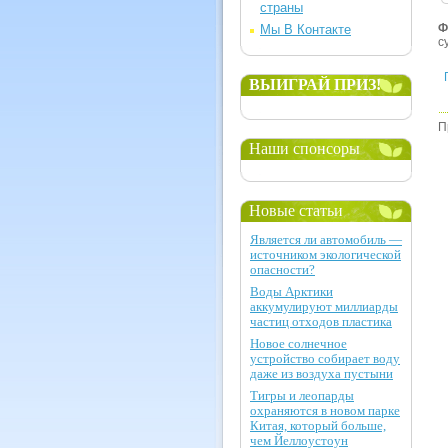
страны
Ф
Мы В Контакте
с
ВЫИГРАЙ ПРИЗ!
П
Наши спонсоры
Новые статьи
Является ли автомобиль —
источником экологической
опасности?
Воды Арктики
аккумулируют миллиарды
частиц отходов пластика
Новое солнечное
устройство собирает воду
даже из воздуха пустыни
Тигры и леопарды
охраняются в новом парке
Китая, который больше,
чем Йеллоустоун