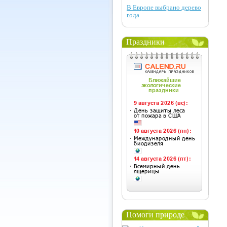
В Европе выбрано дерево
года
Праздники
Помоги природе