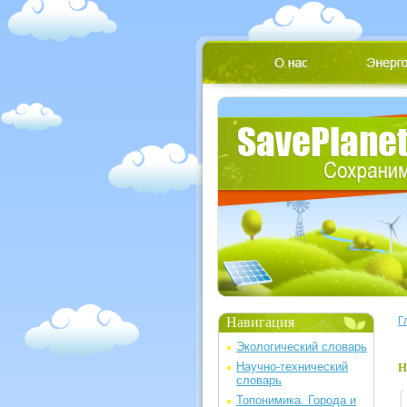
Навигация
Г
Экологический словарь
Научно-технический
Н
словарь
Топонимика. Города и