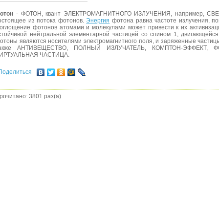
отон
- ФОТОН, квант ЭЛЕКТРОМАГНИТНОГО ИЗЛУЧЕНИЯ, например, СВЕТА,
остоящее из потока фотонов.
Энергия
фотона равна частоте излучения, п
оглощение фотонов атомами и молекулами может привести к их активизац
стойчивой нейтральной элементарной частицей со спином 1, двигающейся
отоны являются носителями электромагнитного поля, и заряженные частицы
акже АНТИВЕЩЕСТВО, ПОЛНЫЙ ИЗЛУЧАТЕЛЬ, КОМПТОН-ЭФФЕКТ, 
ИРТУАЛЬНАЯ ЧАСТИЦА.
Поделиться
рочитано: 3801 раз(а)