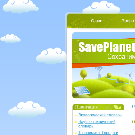
Навигация
Г
Экологический словарь
Научно-технический
Н
словарь
Топонимика. Города и