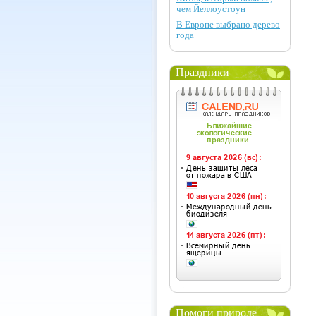
чем Йеллоустоун
В Европе выбрано дерево
года
Праздники
Помоги природе