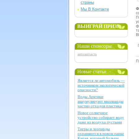
страны
Ф
Мы В Контакте
с
П
у
ВЫИГРАЙ ПРИЗ!
ф
т
В
Наши спонсоры
автозапчасть
П
Новые статьи
Является ли автомобиль —
источником экологической
опасности?
Воды Арктики
аккумулируют миллиарды
частиц отходов пластика
Новое солнечное
устройство собирает воду
даже из воздуха пустыни
Тигры и леопарды
охраняются в новом парке
Китая, который больше,