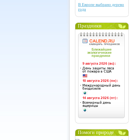
В Европе выбрано дерево
года
Праздники
Помоги природе