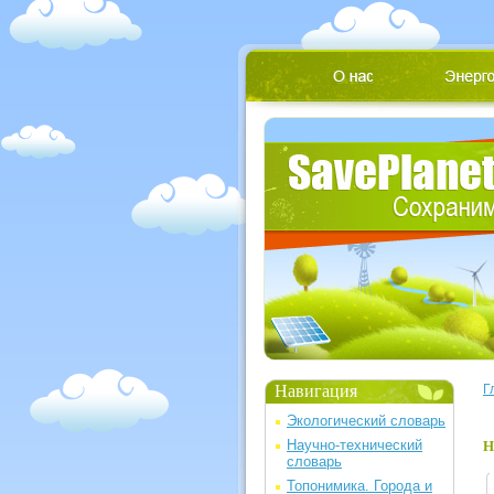
Навигация
Г
Экологический словарь
Научно-технический
Н
словарь
Топонимика. Города и