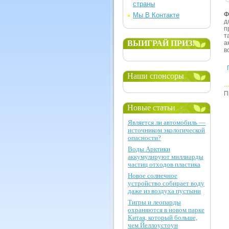
страны
Ф
Мы В Контакте
д
п
т
ВЫИГРАЙ ПРИЗ!
а
в
Наши спонсоры
П
Новые статьи
Является ли автомобиль —
источником экологической
опасности?
Воды Арктики
аккумулируют миллиарды
частиц отходов пластика
Новое солнечное
устройство собирает воду
даже из воздуха пустыни
Тигры и леопарды
охраняются в новом парке
Китая, который больше,
чем Йеллоустоун