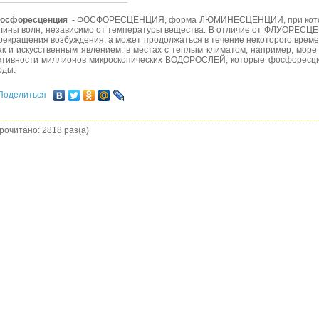
осфоресценция
- ФОСФОРЕСЦЕНЦИЯ, форма ЛЮМИНЕСЦЕНЦИИ, при которо
лины волн, независимо от температуры вещества. В отличие от ФЛУОРЕСЦЕН
рекращения возбуждения, а может продолжаться в течение некоторого време
ак и искусственным явлением: в местах с теплым климатом, например, море 
ктивности миллионов микроскопических ВОДОРОСЛЕЙ, которые фосфоресцир
оды.
Поделиться
рочитано: 2818 раз(а)