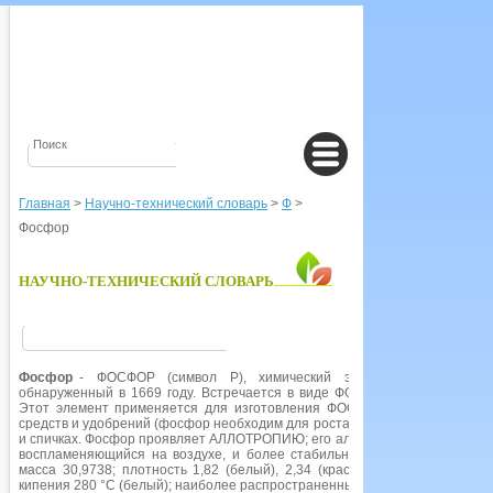
Главная
>
Научно-технический словарь
>
Ф
>
Фосфор
НАУЧНО-ТЕХНИЧЕСКИЙ СЛОВАРЬ
Фосфор
- ФОСФОР (символ Р), химический элемент пятой групп
обнаруженный в 1669 году. Встречается в виде ФОСФАТОВ в минералах
Этот элемент применяется для изготовления ФОСФОРНОЙ КИСОЛТЫ, 
средств и удобрений (фосфор необходим для роста растений). Небольшие
и спичках. Фосфор проявляет АЛЛОТРОПИЮ; его аллотропы включают вы
воспламеняющийся на воздухе, и более стабильный красный фосфор. 
масса 30,9738; плотность 1,82 (белый), 2,34 (красный); температура п
кипения 280 °С (белый); наиболее распространенный изотоп 31Р (100%).