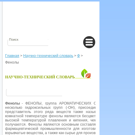
Главная
>
Научно-технический словарь
>
Ф
>
Фенолы
НАУЧНО-ТЕХНИЧЕСКИЙ СЛОВАРЬ
Фенолы
- ФЕНОЛЫ, группа АРОМАТИЧЕСКИХ СОЕДИНЕНИЙ, в молек
несколько гидроксильных групп (-ОН), присоединенных к бензольн
представитель этого ряда веществ также называется фенолом или
комнатной температуре фенолы являются бесцветными жидкостями или
высокой температурой плавления и кипения, чем у родственных и
получаются. Фенолы являются основным составляющим каменноугольно
фармацевтической промышленности для изготовления таких продуктов
взрывчатые вещества, а также как сырье для производства нейлона и эпо