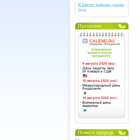
В Европе выбрано дерево
года
Праздники
Помоги природе