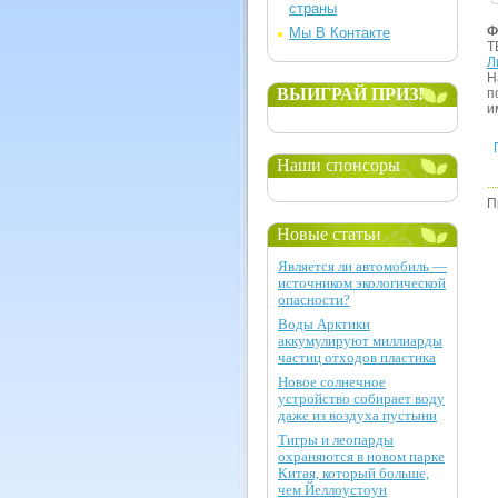
страны
Ф
Мы В Контакте
Т
Л
Н
ВЫИГРАЙ ПРИЗ!
п
и
Наши спонсоры
П
Новые статьи
Является ли автомобиль —
источником экологической
опасности?
Воды Арктики
аккумулируют миллиарды
частиц отходов пластика
Новое солнечное
устройство собирает воду
даже из воздуха пустыни
Тигры и леопарды
охраняются в новом парке
Китая, который больше,
чем Йеллоустоун