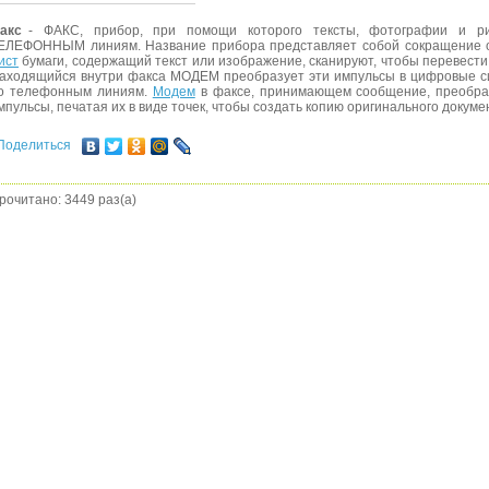
акс
- ФАКС, прибор, при помощи которого тексты, фотографии и р
ЕЛЕФОННЫМ линиям. Название прибора представляет собой сокращение о
ист
бумаги, содержащий текст или изображение, сканируют, чтобы перевести 
аходящийся внутри факса МОДЕМ преобразует эти импульсы в цифровые с
о телефонным линиям.
Модем
в факсе, принимающем сообщение, преобра
мпульсы, печатая их в виде точек, чтобы создать копию оригинального доку
Поделиться
рочитано: 3449 раз(а)