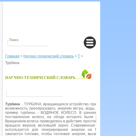
Главная
>
Научно-технический словарь
>
Т
>
Турбина
НАУЧНО-ТЕХНИЧЕСКИЙ СЛОВАРЬ
Турбина
- ТУРБИНА, вращающееся устройство, приводимое в движение по
возможность преобразовать энергию ветра, воды, пара и других текуч
пример турбины - ВОДЯНОЕ КОЛЕСО. В ранних конструкциях поток в
поставленное колесо, на ободе которого были укреплены лопасти ил
Вращением колеса приводились в действие простейшие механизмы: на
вращало жернов, моловший зерно. Современная водяная турбина на
используется для генерирования энергии на ГИДРОЭЛЕКТРОСТАНЦ
сжигается топливо, чтобы тепловая энергия, высвобождаемая при горе