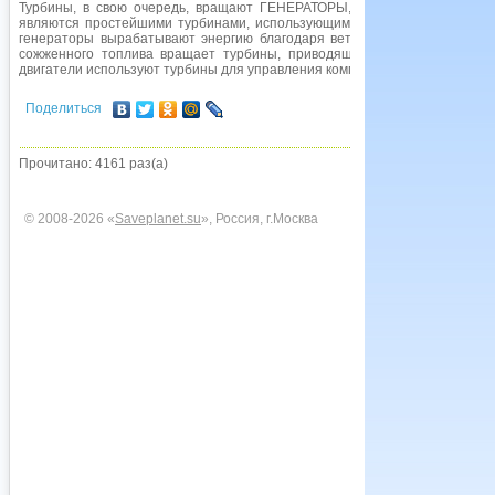
Турбины, в свою очередь, вращают ГЕНЕРАТОРЫ, вырабатывающие 
являются простейшими турбинами, использующими энергию ветра для 
генераторы вырабатывают энергию благодаря ветру, вращающему ротор
сожженного топлива вращает турбины, приводящие в действие генера
двигатели используют турбины для управления компрессорами, вентилят
Поделиться
Прочитано: 4161 раз(а)
© 2008-2026 «
Saveplanet.su
», Россия, г.Москва