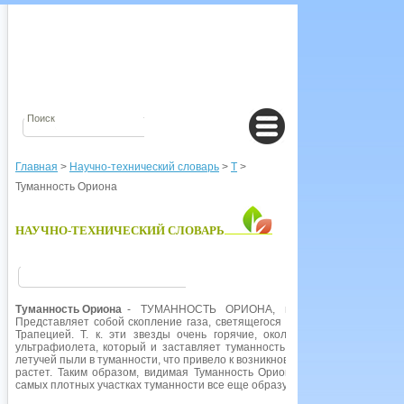
Главная
>
Научно-технический словарь
>
Т
>
Туманность Ориона
НАУЧНО-ТЕХНИЧЕСКИЙ СЛОВАРЬ
Туманность Ориона
- ТУМАННОСТЬ ОРИОНА, газовая излучающая
Представляет собой скопление газа, светящегося за счет излучения г
Трапецией. Т. к. эти звезды очень горячие, около 50 000 К, они и
ультрафиолета, который и заставляет туманность светиться. Звезды Т
летучей пыли в туманности, что привело к возникновению дыры практиче
растет. Таким образом, видимая Туманность Ориона является лишь пя
самых плотных участках туманности все еще образуются звезды.