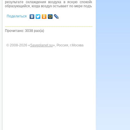
результате охлаждения воздуха в ясную спокойную ночь (наиболее 
образующийся, когда воздух остывает по мере подъема вверх по склону. с
Поделиться
Прочитано: 3038 раз(а)
© 2008-2026 «
Saveplanet.su
», Россия, г.Москва