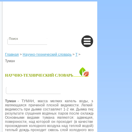
Главная
>
Научно-технический словарь
>
Т
>
Туман
НАУЧНО-ТЕХНИЧЕСКИЙ СЛОВАРЬ
Туман
- ТУМАН, масса мелких капель воды, зависающая непосред
являющаяся причиной плохой видимости. Легкий туман называется д
видимость при дымке составляет 1-2 км. Дымка переходит в туман при в
результате сгущения водяных паров после охлаждения воздуха. Испарен
Основными видами тумана являются: адвекция, образующаяся из-з
поверхности, над которой он проходит (в качестве примера можно прив
прохождения холодного воздуха над теплой водой), фронтальный туман,
теплый дождь проходит сквозь слой холодного воздуха близко от земл