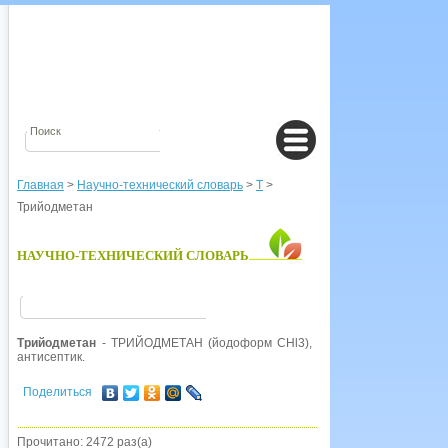
Главная
>
Научно-технический словарь
>
Т
>
Трийодметан
НАУЧНО-ТЕХНИЧЕСКИЙ СЛОВАРЬ
Трийодметан
- ТРИЙОДМЕТАН (йодоформ СНl3), желтые кристаллы с х
антисептик.
Поделиться
Прочитано: 2472 раз(а)