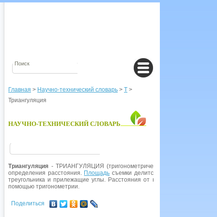
Главная
>
Научно-технический словарь
>
Т
>
Триангуляция
НАУЧНО-ТЕХНИЧЕСКИЙ СЛОВАРЬ
Триангуляция
- ТРИАНГУЛЯЦИЯ (тригонометрическая съемка), в навига
определения расстояния.
Площадь
съемки делится на треугольники. 
треугольника и прилежащие углы. Расстояния от концов основания д
помощью тригонометрии.
Поделиться